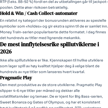
RTP (f.eks. 88–92 %) fordi en del av utbetalingen går til jackpot-
poolen. Dette øker risikoen betraktelig.
Hold & Win / Cash Collect-automater
En relativt ny kategori der bonusrunden aktiveres av spesielle
symboler som «holdes» og gir ekstra spinn til de er samlet inn.
Money Train-serien populariserte dette formatet. I dag finnes
det hundrevis av titler med lignende mekanikk.
De mest innflytelsesrike spillutviklerne i
2026
Ikke alle spillutviklere er like. Kjennskapen til hvilke utviklere
som lager spill av høy kvalitet hjelper deg å velge blant de
hundrevis av nye titler som lanseres hvert kvartal.
Pragmatic Play
Den mest produktive av de store utviklerne. Pragmatic Play
slipper 4–6 nye titler per måned og dekker alle
volatilitetsnivåer og temaer. De er kjent for Big Bass-serien,
Sweet Bonanza og Gates of Olympus, og har et konsistent