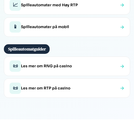
📈
→
Spilleautomater med Høy RTP
📱
→
Spilleautomater på mobil
Spilleautomatguider
📜
→
Les mer om RNG på casino
📜
→
Les mer om RTP på casino