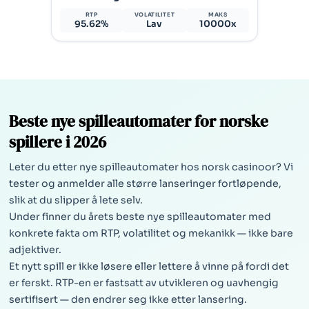
RTP
VOLATILITET
MAKS
95.62%
Lav
10000x
Beste nye spilleautomater for norske
spillere i 2026
Leter du etter nye spilleautomater hos norsk casinoor? Vi
tester og anmelder alle større lanseringer fortløpende,
slik at du slipper å lete selv.
Under finner du årets beste nye spilleautomater med
konkrete fakta om RTP, volatilitet og mekanikk — ikke bare
adjektiver.
Et nytt spill er ikke løsere eller lettere å vinne på fordi det
er ferskt. RTP-en er fastsatt av utvikleren og uavhengig
sertifisert — den endrer seg ikke etter lansering.