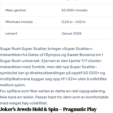
Maks gevinst
50 000× innsats
Min/maks innsats
0,20 kr – 240 kr
Lansert
Januar 2026
Sugar Rush Super Scatter bringer «Super Scatter»-
mekanikken fra Gates of Olympus og Sweet Bonanza inn i
Sugar Rush-universet. Kjernen er den kjente 7×7 cluster-
mekanikken med Tumble, men det nye Super Scatter-
symbolet kan gi direkteutbetalinger på opptil 50 000× og
multiplikatorene bygger seg opp til 1 024× uten å nullstilles
mellom spinn.
For spillere som liker serien er dette en reel oppgradering,
ikke bare en reskin. Passer best for dem som er komfortable
med meget høy volatilitet.
Joker’s Jewels Hold & Spin – Pragmatic Play