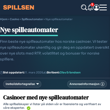
5
Hjem
»
Casino
»
Spilleautomater
»
Nye spilleautomater
Nye spilleautomater
Finn beste nye spilleautomater hos norske casinoer. Vi tester
nye spilleautomater ukentlig og gir deg en oppdatert oversikt
over nye slots med RTP, volatilitet og bonuser for norske
spillere.
🕐
✍️
Sist oppdatert:
11. mars 2026
Skribent:
Olav Erlandsen
Innholdsfortegnelse
Annonseinformasjon
Casinoer med nye spilleautomater
Alle spillselskaper vi lister på siden vår er lisensierte og verifisert av
våre eksperter.