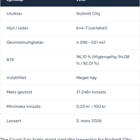
Utvikler
Nolimit City
Hjul / rader
6×4–7 (variabel)
Gevinstmuligheter
4 096 – 531 441
96,10 % (tilgjengelig: 94,08
RTP
% / 92,01 %)
Volatilitet
Meget høy
Maks gevinst
31 248× innsats
Min/maks innsats
0,20 kr – 100 kr
Lansert
3. mars 2026
The Crypt 2 er årets mest omtalte lansering fra Nolimit City.