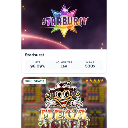
Starburst
RTP
VOLATILITET
MAKS
96.09%
Lav
500x
SPILL GRATIS