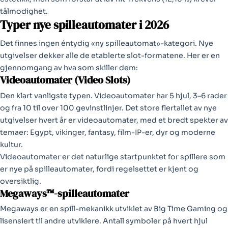
tålmodighet.
Typer nye spilleautomater i 2026
Det finnes ingen éntydig «ny spilleautomat»-kategori. Nye
utgivelser dekker alle de etablerte slot-formatene. Her er en
gjennomgang av hva som skiller dem:
Videoautomater (Video Slots)
Den klart vanligste typen. Videoautomater har 5 hjul, 3–6 rader
og fra 10 til over 100 gevinstlinjer. Det store flertallet av nye
utgivelser hvert år er videoautomater, med et bredt spekter av
temaer: Egypt, vikinger, fantasy, film-IP-er, dyr og moderne
kultur.
Videoautomater er det naturlige startpunktet for spillere som
er nye på spilleautomater, fordi regelsettet er kjent og
oversiktlig.
Megaways™-spilleautomater
Megaways er en spill-mekanikk utviklet av Big Time Gaming og
lisensiert til andre utviklere. Antall symboler på hvert hjul