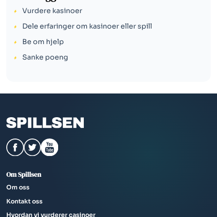
Vurdere kasinoer
Dele erfaringer om kasinoer eller spill
Be om hjelp
Sanke poeng
Om Spillsen
Om oss
Kontakt oss
Hvordan vi vurderer casinoer