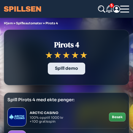
5
Hjem
»
Spilleautomater
»
Pirots 4
Pirots 4
Spill demo
Spill Pirots 4 med ekte penger:
ARCTIC CASINO
Besøk
100% opptil 1000 kr
+100 gratisspin