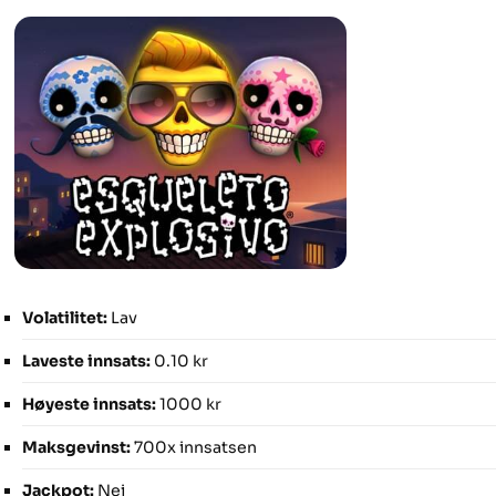
Volatilitet:
Lav
Laveste innsats:
0.10 kr
Høyeste innsats:
1000 kr
Maksgevinst:
700x innsatsen
Jackpot:
Nei