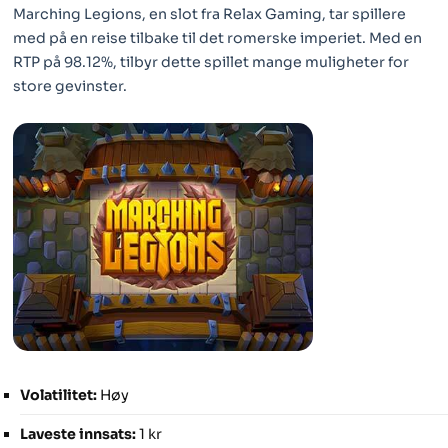
Marching Legions, en slot fra Relax Gaming, tar spillere
med på en reise tilbake til det romerske imperiet. Med en
RTP på 98.12%, tilbyr dette spillet mange muligheter for
store gevinster.
Volatilitet:
Høy
Laveste innsats:
1 kr