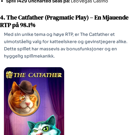
Spill 1429 Uncharted Seas på:
LeoVegas Casino
4. The Catfather (Pragmatic Play) – En Mjauende
RTP på 98.1%
Med sin unike tema og høye RTP, er The Catfather et
uimotståelig valg for katteelskere og gevinstjegere alike.
Dette spillet har massevis av bonusfunksjoner og en
hyggelig spillmekanikk.