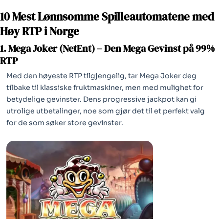
10 Mest Lønnsomme Spilleautomatene med
Høy RTP i Norge
1. Mega Joker (NetEnt) – Den Mega Gevinst på 99%
RTP
Med den høyeste RTP tilgjengelig, tar Mega Joker deg
tilbake til klassiske fruktmaskiner, men med mulighet for
betydelige gevinster. Dens progressive jackpot kan gi
utrolige utbetalinger, noe som gjør det til et perfekt valg
for de som søker store gevinster.