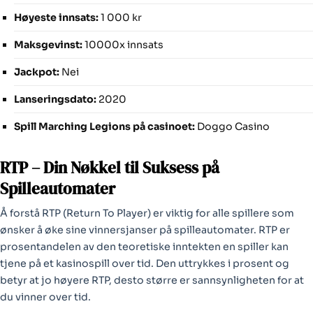
Høyeste innsats:
1 000 kr
Maksgevinst:
10000x innsats
Jackpot:
Nei
Lanseringsdato:
2020
Spill Marching Legions på casinoet:
Doggo Casino
RTP – Din Nøkkel til Suksess på
Spilleautomater
Å forstå RTP (Return To Player) er viktig for alle spillere som
ønsker å øke sine vinnersjanser på spilleautomater. RTP er
prosentandelen av den teoretiske inntekten en spiller kan
tjene på et kasinospill over tid. Den uttrykkes i prosent og
betyr at jo høyere RTP, desto større er sannsynligheten for at
du vinner over tid.