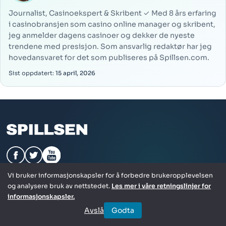
Journalist, Casinoekspert & Skribent ✓ Med 8 års erfaring
i casinobransjen som casino online manager og skribent,
jeg anmelder dagens casinoer og dekker de nyeste
trendene med presisjon. Som ansvarlig redaktør har jeg
hovedansvaret for det som publiseres på Spillsen.com.
Sist oppdatert:
15 april, 2026
Vi bruker informasjonskapsler for å forbedre brukeropplevelsen
Om Spillsen
og analysere bruk av nettstedet.
Les mer i våre retningslinjer for
informasjonskapsler.
Om oss
Avslå
Godta
Kontakt oss
Hvordan vi vurderer casinoer