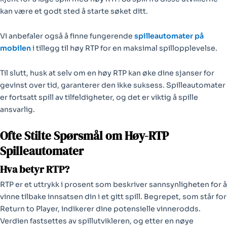
kan være et godt sted å starte søket ditt.
Vi anbefaler også å finne fungerende
spilleautomater på
mobilen
i tillegg til høy RTP for en maksimal spillopplevelse.
Til slutt, husk at selv om en høy RTP kan øke dine sjanser for
gevinst over tid, garanterer den ikke suksess. Spilleautomater
er fortsatt spill av tilfeldigheter, og det er viktig å spille
ansvarlig.
Ofte Stilte Spørsmål om Høy-RTP
Spilleautomater
Hva betyr RTP?
RTP er et uttrykk i prosent som beskriver sannsynligheten for å
vinne tilbake innsatsen din i et gitt spill. Begrepet, som står for
Return to Player, indikerer dine potensielle vinnerodds.
Verdien fastsettes av spillutvikleren, og etter en nøye