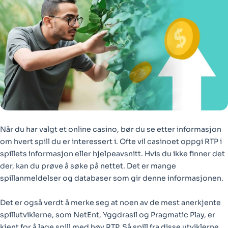
Når du har valgt et online casino, bør du se etter informasjon
om hvert spill du er interessert i. Ofte vil casinoet oppgi RTP i
spillets informasjon eller hjelpeavsnitt. Hvis du ikke finner det
der, kan du prøve å søke på nettet. Det er mange
spillanmeldelser og databaser som gir denne informasjonen.
Det er også verdt å merke seg at noen av de mest anerkjente
spillutviklerne, som NetEnt, Yggdrasil og Pragmatic Play, er
kjent for å lage spill med høy RTP. Så spill fra disse utviklerne