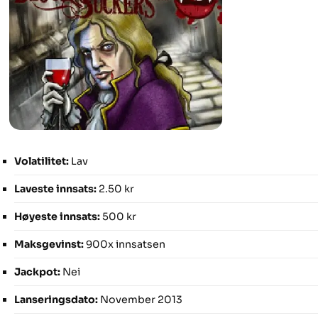
Volatilitet:
Lav
Laveste innsats:
2.50 kr
Høyeste innsats:
500 kr
Maksgevinst:
900x innsatsen
Jackpot:
Nei
Lanseringsdato:
November 2013