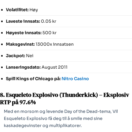
Volatilitet:
Høy
Laveste innsats:
0.05 kr
Høyeste innsats:
500 kr
Maksgevinst:
13000x innsatsen
Jackpot:
Nei
Lanseringsdato:
August 2011
Spill Kings of Chicago på:
Nitro Casino
8. Esqueleto Explosivo (Thunderkick) – Eksplosiv
RTP på 97.6%
Med en morsom og levende Day of the Dead-tema, Vil
Esqueleto Explosivo få deg til å smile med sine
kaskadegevinster og multiplikatorer.