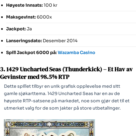
Høyeste innsats:
100 kr
Maksgevinst:
6000x
Jackpot:
Ja
Lanseringsdato:
Desember 2014
Spill Jackpot 6000 på:
Wazamba Casino
3. 1429 Uncharted Seas (Thunderkick) – Et Hav av
Gevinster med 98.5% RTP
Dette spillet tilbyr en unik grafisk opplevelse med sitt
gamle sjøkarttema. 1429 Uncharted Seas har en av de
høyeste RTP-satsene på markedet, noe som gjør det til et
utmerket valg for de som jakter på store utbetalinger.