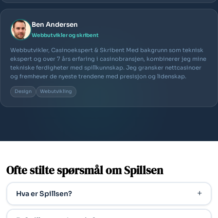
Ben Andersen
Webbutvikler og skribent
Webbutvikler, Casinoekspert & Skribent Med bakgrunn som teknisk
ekspert og over 7 års erfaring i casinobransjen, kombinerer jeg mine
tekniske ferdigheter med spillkunnskap. Jeg gransker nettcasinoer
og fremhever de nyeste trendene med presisjon og lidenskap.
Design
Webutvikling
Ofte stilte spørsmål om Spillsen
Hva er Spillsen?