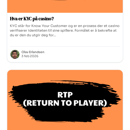
Hva er KYC på casino?
KYC står for Know Your Customer og er en prosess der et casino
verifiserer identiteten til sine spillere. Formålet er å bekrefte at
du er den du utgir deg for…
Olav Erlandsen
3 feb 2026