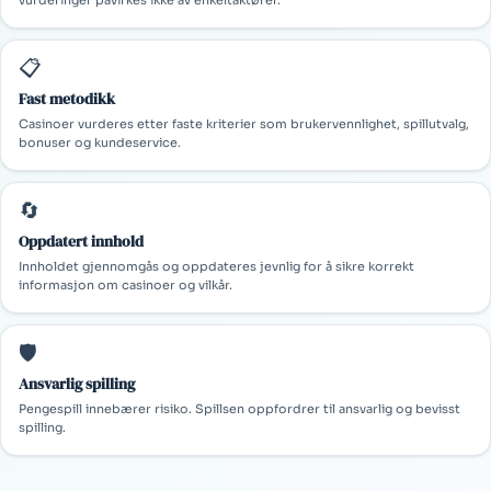
📋
Fast metodikk
Casinoer vurderes etter faste kriterier som brukervennlighet, spillutvalg,
bonuser og kundeservice.
🔄
Oppdatert innhold
Innholdet gjennomgås og oppdateres jevnlig for å sikre korrekt
informasjon om casinoer og vilkår.
🛡️
Ansvarlig spilling
Pengespill innebærer risiko. Spillsen oppfordrer til ansvarlig og bevisst
spilling.