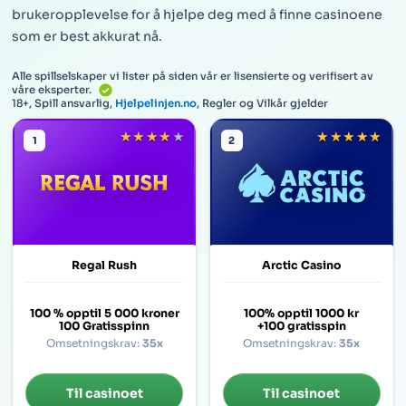
brukeropplevelse for å hjelpe deg med å finne casinoene
som er best akkurat nå.
Alle spillselskaper vi lister på siden vår er lisensierte og verifisert av
våre eksperter.
18+, Spill ansvarlig,
Hjelpelinjen.no
, Regler og Vilkår gjelder
1
2
Regal Rush
Arctic Casino
100 % opptil 5 000 kroner
100% opptil 1000 kr
100 Gratisspinn
+100 gratisspin
Omsetningskrav:
35x
Omsetningskrav:
35x
Til casinoet
Til casinoet