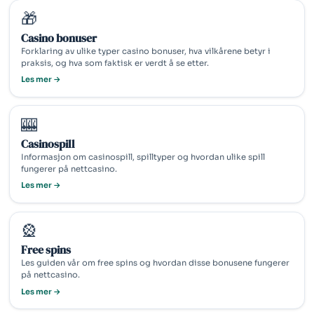
🎁
Casino bonuser
Forklaring av ulike typer casino bonuser, hva vilkårene betyr i
praksis, og hva som faktisk er verdt å se etter.
Les mer
🎰
Casinospill
Informasjon om casinospill, spilltyper og hvordan ulike spill
fungerer på nettcasino.
Les mer
🎡
Free spins
Les guiden vår om free spins og hvordan disse bonusene fungerer
på nettcasino.
Les mer