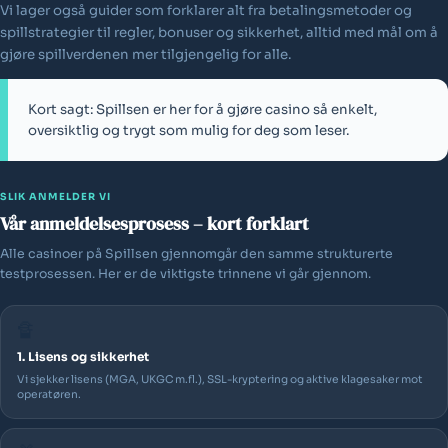
Vi lager også guider som forklarer alt fra betalingsmetoder og
spillstrategier til regler, bonuser og sikkerhet, alltid med mål om å
gjøre spillverdenen mer tilgjengelig for alle.
Kort sagt: Spillsen er her for å gjøre casino så enkelt,
oversiktlig og trygt som mulig for deg som leser.
SLIK ANMELDER VI
Vår anmeldelsesprosess – kort forklart
Alle casinoer på Spillsen gjennomgår den samme strukturerte
testprosessen. Her er de viktigste trinnene vi går gjennom.
🔏
1. Lisens og sikkerhet
Vi sjekker lisens (MGA, UKGC m.fl.), SSL-kryptering og aktive klagesaker mot
operatøren.