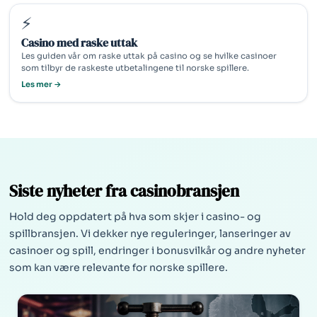
⚡
Casino med raske uttak
Les guiden vår om raske uttak på casino og se hvilke casinoer
som tilbyr de raskeste utbetalingene til norske spillere.
Les mer
Siste nyheter fra casinobransjen
Hold deg oppdatert på hva som skjer i casino- og
spillbransjen. Vi dekker nye reguleringer, lanseringer av
casinoer og spill, endringer i bonusvilkår og andre nyheter
som kan være relevante for norske spillere.