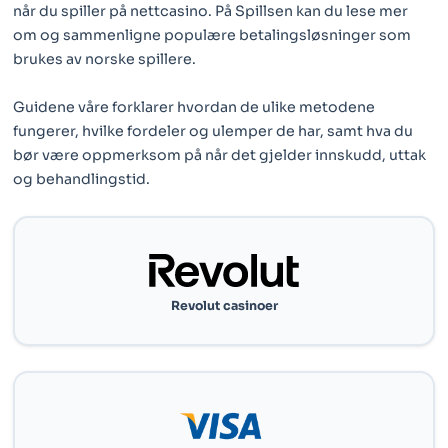
når du spiller på nettcasino. På Spillsen kan du lese mer
om og sammenligne populære betalingsløsninger som
brukes av norske spillere.
Guidene våre forklarer hvordan de ulike metodene
fungerer, hvilke fordeler og ulemper de har, samt hva du
bør være oppmerksom på når det gjelder innskudd, uttak
og behandlingstid.
Revolut casinoer