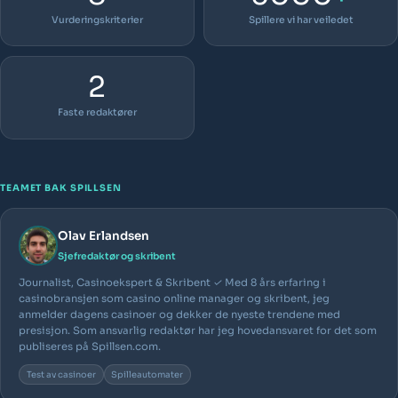
Vurderingskriterier
Spillere vi har veiledet
2
Faste redaktører
TEAMET BAK SPILLSEN
Olav Erlandsen
Sjefredaktør og skribent
Journalist, Casinoekspert & Skribent ✓ Med 8 års erfaring i
casinobransjen som casino online manager og skribent, jeg
anmelder dagens casinoer og dekker de nyeste trendene med
presisjon. Som ansvarlig redaktør har jeg hovedansvaret for det som
publiseres på Spillsen.com.
Test av casinoer
Spilleautomater