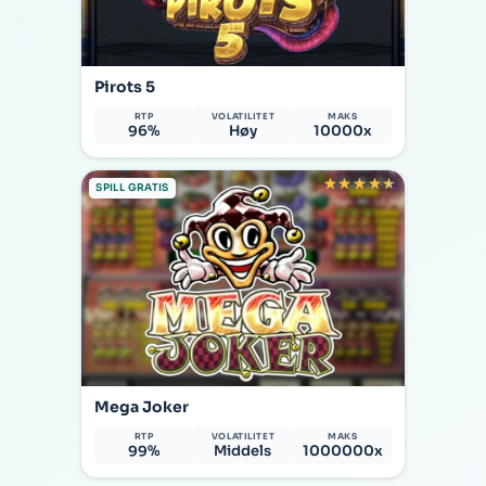
Pirots 5
RTP
VOLATILITET
MAKS
96%
Høy
10000x
SPILL GRATIS
Mega Joker
RTP
VOLATILITET
MAKS
99%
Middels
1000000x