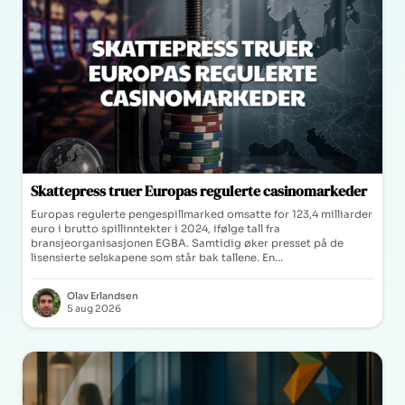
Skattepress truer Europas regulerte casinomarkeder
Europas regulerte pengespillmarked omsatte for 123,4 milliarder
euro i brutto spillinntekter i 2024, ifølge tall fra
bransjeorganisasjonen EGBA. Samtidig øker presset på de
lisensierte selskapene som står bak tallene. En…
Olav Erlandsen
5 aug 2026