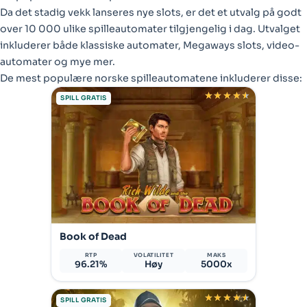
Da det stadig vekk lanseres nye slots, er det et utvalg på godt
over 10 000 ulike spilleautomater tilgjengelig i dag. Utvalget
inkluderer både klassiske automater, Megaways slots, video-
automater og mye mer.
De mest populære norske spilleautomatene inkluderer disse:
SPILL GRATIS
Book of Dead
RTP
VOLATILITET
MAKS
96.21%
Høy
5000x
SPILL GRATIS