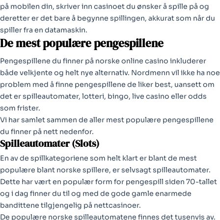
på mobilen din, skriver inn casinoet du ønsker å spille på og
deretter er det bare å begynne spillingen, akkurat som når du
spiller fra en datamaskin.
De mest populære pengespillene
Pengespillene du finner på norske online casino inkluderer
både velkjente og helt nye alternativ. Nordmenn vil ikke ha noe
problem med å finne pengespillene de liker best, uansett om
det er spilleautomater, lotteri, bingo, live casino eller odds
som frister.
Vi har samlet sammen de aller mest populære pengespillene
du finner på nett nedenfor.
Spilleautomater (Slots)
En av de spillkategoriene som helt klart er blant de mest
populære blant norske spillere, er selvsagt spilleautomater.
Dette har vært en populær form for pengespill siden 70-tallet
og i dag finner du til og med de gode gamle enarmede
bandittene tilgjengelig på nettcasinoer.
De populære norske spilleautomatene finnes det tusenvis av.