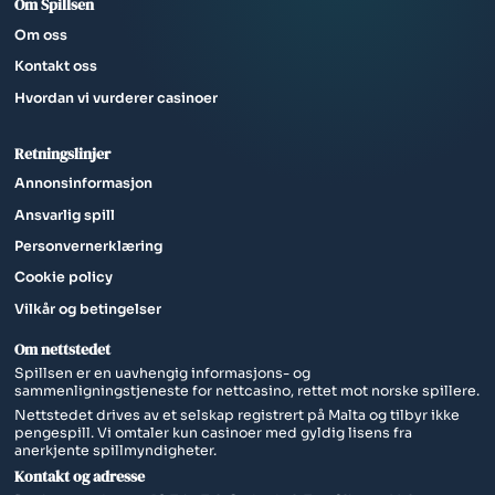
Om Spillsen
Om oss
Kontakt oss
Hvordan vi vurderer casinoer
Retningslinjer
Annonsinformasjon
Ansvarlig spill
Personvernerklæring
Cookie policy
Vilkår og betingelser​
Om nettstedet
Spillsen er en uavhengig informasjons- og
sammenligningstjeneste for nettcasino, rettet mot norske spillere.
Nettstedet drives av et selskap registrert på Malta og tilbyr ikke
pengespill. Vi omtaler kun casinoer med gyldig lisens fra
anerkjente spillmyndigheter.
Kontakt og adresse