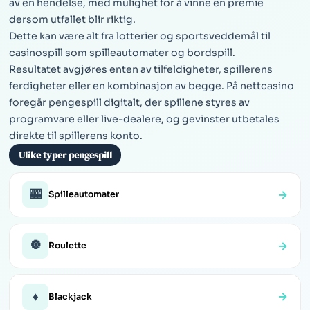
av en hendelse, med mulighet for å vinne en premie
dersom utfallet blir riktig.
Dette kan være alt fra lotterier og sportsveddemål til
casinospill som spilleautomater og bordspill.
Resultatet avgjøres enten av tilfeldigheter, spillerens
ferdigheter eller en kombinasjon av begge. På nettcasino
foregår pengespill digitalt, der spillene styres av
programvare eller live-dealere, og gevinster utbetales
direkte til spillerens konto.
Ulike typer pengespill
🎰
→
Spilleautomater
🔘
→
Roulette
♦️
→
Blackjack