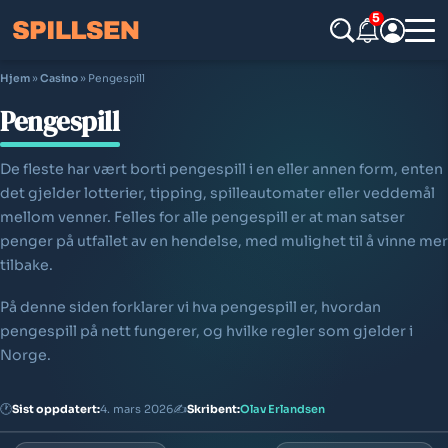
5
Hjem
»
Casino
»
Pengespill
Pengespill
De fleste har vært borti pengespill i en eller annen form, enten
det gjelder lotterier, tipping, spilleautomater eller veddemål
mellom venner. Felles for alle pengespill er at man satser
penger på utfallet av en hendelse, med mulighet til å vinne mer
tilbake.
På denne siden forklarer vi hva pengespill er, hvordan
pengespill på nett fungerer, og hvilke regler som gjelder i
Norge.
🕐
✍️
Sist oppdatert:
4. mars 2026
Skribent:
Olav Erlandsen