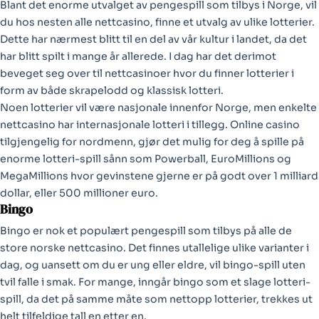
Blant det enorme utvalget av pengespill som tilbys i Norge, vil
du hos nesten alle nettcasino, finne et utvalg av ulike lotterier.
Dette har nærmest blitt til en del av vår kultur i landet, da det
har blitt spilt i mange år allerede. I dag har det derimot
beveget seg over til nettcasinoer hvor du finner lotterier i
form av både skrapelodd og klassisk lotteri.
Noen lotterier vil være nasjonale innenfor Norge, men enkelte
nettcasino har internasjonale lotteri i tillegg. Online casino
tilgjengelig for nordmenn, gjør det mulig for deg å spille på
enorme lotteri-spill sånn som Powerball, EuroMillions og
MegaMillions hvor gevinstene gjerne er på godt over 1 milliard
dollar, eller 500 millioner euro.
Bingo
Bingo er nok et populært pengespill som tilbys på alle de
store norske nettcasino. Det finnes utallelige ulike varianter i
dag, og uansett om du er ung eller eldre, vil bingo-spill uten
tvil falle i smak. For mange, inngår bingo som et slage lotteri-
spill, da det på samme måte som nettopp lotterier, trekkes ut
helt tilfeldige tall en etter en.