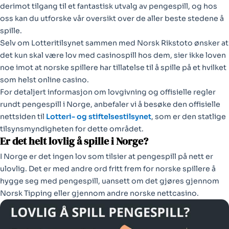
derimot tilgang til et fantastisk utvalg av pengespill, og hos
oss kan du utforske vår oversikt over de aller beste stedene å
spille.
Selv om Lotteritilsynet sammen med Norsk Rikstoto ønsker at
det kun skal være lov med casinospill hos dem, sier ikke loven
noe imot at norske spillere har tillatelse til å spille på et hvilket
som helst online casino.
For detaljert informasjon om lovgivning og offisielle regler
rundt pengespill i Norge, anbefaler vi å besøke den offisielle
nettsiden til
Lotteri- og stiftelsestilsynet
, som er den statlige
tilsynsmyndigheten for dette området.
Er det helt lovlig å spille i Norge?
I Norge er det ingen lov som tilsier at pengespill på nett er
ulovlig. Det er med andre ord fritt frem for norske spillere å
hygge seg med pengespill, uansett om det gjøres gjennom
Norsk Tipping eller gjennom andre norske nettcasino.