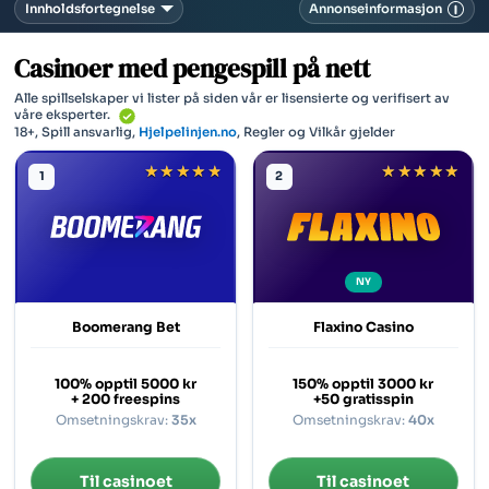
Innholdsfortegnelse
Annonseinformasjon
Casinoer med pengespill på nett
Alle spillselskaper vi lister på siden vår er lisensierte og verifisert av
våre eksperter.
18+, Spill ansvarlig,
Hjelpelinjen.no
, Regler og Vilkår gjelder
1
2
NY
Boomerang Bet
Flaxino Casino
100% opptil 5000 kr
150% opptil 3000 kr
+ 200 freespins
+50 gratisspin
Omsetningskrav:
35x
Omsetningskrav:
40x
Til casinoet
Til casinoet