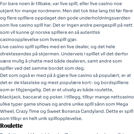
For bare noen år tilbake, var live spill, eller live casino noe
ukjent for mange nordmenn. Men det tok ikke lang tid før flere
og flere spillere oppdaget den gode underholdningsverdien
som live casino spill har. Det er ingen andre pengespill på nett
som vil kunne gi norske spillere en så autentisk
casinoopplevelse som livespill gjør.
Live casino spill spilles med en live dealer, og det hele
direktesendes på skjermen. Underveis i spillet vil det derfor
være mulig å chatte med både dealeren, samt andre som
spiller ved det samme bordet som deg.
Det som også er med på å gjøre live casino så populært, er at
det er de klassiske og mest populære kort- og bordspillene
som er tilgjengelig. Det er et utvalg av både roulette,
blackjack, baccarat og poker. I tillegg, tilbyr mange nettcasino
ulike typer game shows og andre unike spill sånn som Mega
Wheel, Crazy Time og Sweet Bonanza Candyland. Dette er spill
som tilbyr en helt unik spillopplevelse.
Roulette