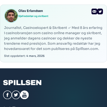
Olav Erlandsen
Sjefredaktør og skribent
Journalist, Casinoekspert & Skribent ✓ Med 8 års erfaring
i casinobransjen som casino online manager og skribent,
jeg anmelder dagens casinoer og dekker de nyeste
trendene med presisjon. Som ansvarlig redaktør har jeg
hovedansvaret for det som publiseres på Spillsen.com.
Sist oppdatert:
4 mars, 2026