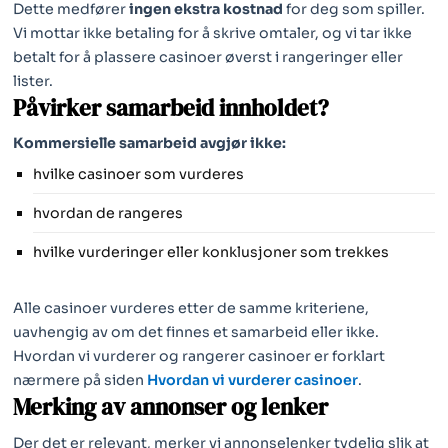
Dette medfører
ingen ekstra kostnad
for deg som spiller.
Vi mottar ikke betaling for å skrive omtaler, og vi tar ikke
betalt for å plassere casinoer øverst i rangeringer eller
lister.
Påvirker samarbeid innholdet?
Kommersielle samarbeid avgjør ikke:
hvilke casinoer som vurderes
hvordan de rangeres
hvilke vurderinger eller konklusjoner som trekkes
Alle casinoer vurderes etter de samme kriteriene,
uavhengig av om det finnes et samarbeid eller ikke.
Hvordan vi vurderer og rangerer casinoer er forklart
nærmere på siden
Hvordan vi vurderer casinoer
.
Merking av annonser og lenker
Der det er relevant, merker vi annonselenker tydelig slik at