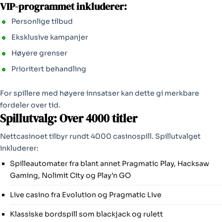
VIP-programmet inkluderer:
Personlige tilbud
Eksklusive kampanjer
Høyere grenser
Prioritert behandling
For spillere med høyere innsatser kan dette gi merkbare
fordeler over tid.
Spillutvalg: Over 4000 titler
Nettcasinoet tilbyr rundt 4000 casinospill. Spillutvalget
inkluderer:
Spilleautomater fra blant annet Pragmatic Play, Hacksaw
Gaming, Nolimit City og Play’n GO
Live casino fra Evolution og Pragmatic Live
Klassiske bordspill som blackjack og rulett