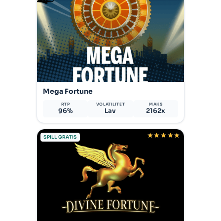
Mega Fortune
RTP
VOLATILITET
MAKS
96%
Lav
2162x
SPILL GRATIS