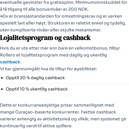
eventuelle gevinster fra gratisspinn. Minimumsinnskuddet for
å få tilgang til alle bonusnivåer er 200 NOK.
40x er bransjestandarden for omsetningskrav og er verken
spesielt lavt eller høyt. Strukturen er relativt enkel og tydelig,
uten kompliserte nivåer eller skjulte mekanismer.
Lojalitetsprogram og cashback
Hvis du er ute etter mer enn bare en velkomstbonus, tilbyr
Rollero et lojalitetsprogram med daglig og ukentlig
cashback
.
Vi har gjennomgått hva de tilbyr for øyeblikket:
Opptil 20 % daglig cashback
Opptil 10 % ukentlig cashback
Dette er konkurransedyktige priser sammenlignet med
mange Curaçao-baserte konkurrenter. Faktisk cashback
varierer avhengig av aktivitetsnivå og vilkår, men systemet gir
kontinuerlig verdi til aktive spillere.