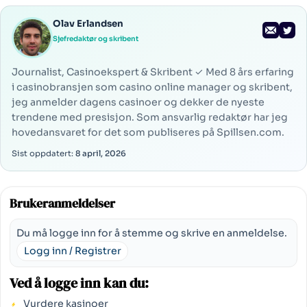
Olav Erlandsen
Sjefredaktør og skribent
Journalist, Casinoekspert & Skribent ✓ Med 8 års erfaring
i casinobransjen som casino online manager og skribent,
jeg anmelder dagens casinoer og dekker de nyeste
trendene med presisjon. Som ansvarlig redaktør har jeg
hovedansvaret for det som publiseres på Spillsen.com.
Sist oppdatert:
8 april, 2026
Brukeranmeldelser
Du må logge inn for å stemme og skrive en anmeldelse.
Logg inn / Registrer
Ved å logge inn kan du:
Vurdere kasinoer