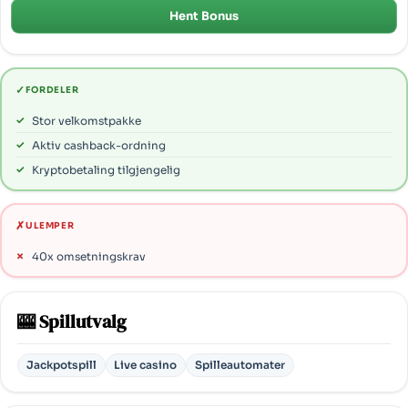
Hent Bonus
FORDELER
Stor velkomstpakke
Aktiv cashback-ordning
Kryptobetaling tilgjengelig
ULEMPER
40x omsetningskrav
🎰 Spillutvalg
Jackpotspill
Live casino
Spilleautomater