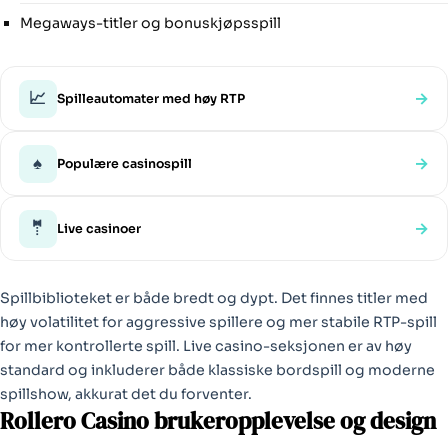
Megaways-titler og bonuskjøpsspill
📈
→
Spilleautomater med høy RTP
♠️
→
Populære casinospill
🤵
→
Live casinoer
Spillbiblioteket er både bredt og dypt. Det finnes titler med
høy volatilitet for aggressive spillere og mer stabile RTP-spill
for mer kontrollerte spill. Live casino-seksjonen er av høy
standard og inkluderer både klassiske bordspill og moderne
spillshow, akkurat det du forventer.
Rollero Casino brukeropplevelse og design