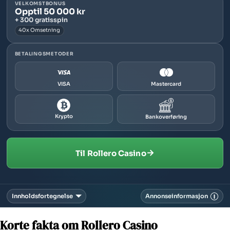
Opptil 50 000 kr
+ 300 gratisspin
40x Omsetning
VISA
Mastercard
Krypto
Bankoverføring
Til Rollero Casino
Innholdsfortegnelse
Annonseinformasjon
Korte fakta om Rollero Casino