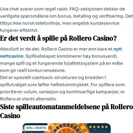
Live chat svarer som regel raskt. FAQ-seksjonen dekker de
vanligste spørsmålene om bonus, betaling og verifisering. Det
tilbys ikke norsk telefonlinje, men engelsk kundeservice
fungerer effektivt.
Er det verdt å spille på Rollero Casino?
Absolutt er de det. Rollero Casino er mer enn bare et
nytt
nettcasino
. Spillselskapet kombinerer høy bonusverdi,
mange spill og et fungerende lojalitetssystem på en måte
som gir reell konkurranseevne.
Det er spesielt cashback-strukturen og bredden i
spillutvalget som løfter helhetsinntrykket. For spillere som
prioriterer volum, variasjon og kontinuerlige kampanjer, er
Rollero et sterkt alternativ.
Siste spilleautomatanmeldelsene på Rollero
Casino
SPILL GRATIS