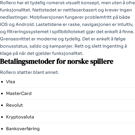
Rollero har et tydelig romersk visuelt konsept, men uten å ofre
funksjonalitet. Nettstedet er nettleserbasert og krever ingen
nedlastinger. Mobilversjonen fungerer problemfritt på både
iOS og Android. Lastetidene er raske, navigasjonen er intuitiv,
og filtreringssystemet i spillbiblioteket gjør det enkelt å finne.
Grensesnittet er moderne og tydelig. Det er enkelt å følge
bonusstatus, saldo og kampanjer. Rett og slett ingenting å
klage på når det gjelder funksjonalitet.
Betalingsmetoder for norske spillere
Rollero støtter blant annet:
Visa
MasterCard
Revolut
Kryptovaluta
Bankoverføring