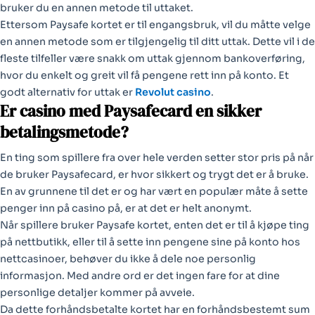
bruker du en annen metode til uttaket.
Ettersom Paysafe kortet er til engangsbruk, vil du måtte velge
en annen metode som er tilgjengelig til ditt uttak. Dette vil i de
fleste tilfeller være snakk om uttak gjennom bankoverføring,
hvor du enkelt og greit vil få pengene rett inn på konto. Et
godt alternativ for uttak er
Revolut casino
.
Er casino med Paysafecard en sikker
betalingsmetode?
En ting som spillere fra over hele verden setter stor pris på når
de bruker Paysafecard, er hvor sikkert og trygt det er å bruke.
En av grunnene til det er og har vært en populær måte å sette
penger inn på casino på, er at det er helt anonymt.
Når spillere bruker Paysafe kortet, enten det er til å kjøpe ting
på nettbutikk, eller til å sette inn pengene sine på konto hos
nettcasinoer, behøver du ikke å dele noe personlig
informasjon. Med andre ord er det ingen fare for at dine
personlige detaljer kommer på avveie.
Da dette forhåndsbetalte kortet har en forhåndsbestemt sum