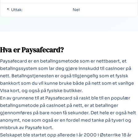
↖ Uttak:
Nei
Hva er Paysafecard?
Paysafecard er en betalingsmetode som er nettbasert, et
betalingssystem som lar deg gjøre innskudd til casinoer på
nett. Betalingstjenesten er også tilgjengelig som et fysisk
bankkort som du vil kunne bruke både på nett som et vanlige
Visa kort, og også på fysiske butikker.
En av grunnene til at Paysafecard så raskt ble til en populær
betalingsmetode på casinoet på nett, er at betalinger
gjennomføres på bare noen få sekunder. Det hele er også helt
anonymt, noe som også er en fordel med tanke på tyveri og
misbruk av Paysafe kort.
Selskapet ble startet opp allerede i år 2000 i Østerrike 18 år