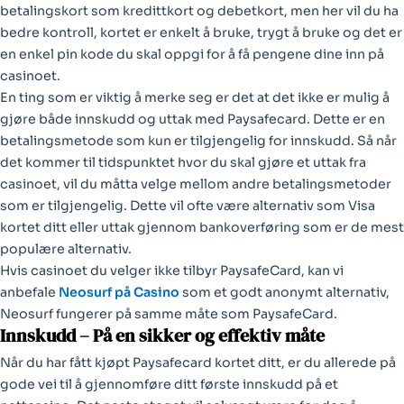
betalingskort som kredittkort og debetkort, men her vil du ha
bedre kontroll, kortet er enkelt å bruke, trygt å bruke og det er
en enkel pin kode du skal oppgi for å få pengene dine inn på
casinoet.
En ting som er viktig å merke seg er det at det ikke er mulig å
gjøre både innskudd og uttak med Paysafecard. Dette er en
betalingsmetode som kun er tilgjengelig for innskudd. Så når
det kommer til tidspunktet hvor du skal gjøre et uttak fra
casinoet, vil du måtta velge mellom andre betalingsmetoder
som er tilgjengelig. Dette vil ofte være alternativ som Visa
kortet ditt eller uttak gjennom bankoverføring som er de mest
populære alternativ.
Hvis casinoet du velger ikke tilbyr PaysafeCard, kan vi
anbefale
Neosurf på Casino
som et godt anonymt alternativ,
Neosurf fungerer på samme måte som PaysafeCard.
Innskudd – På en sikker og effektiv måte
Når du har fått kjøpt Paysafecard kortet ditt, er du allerede på
gode vei til å gjennomføre ditt første innskudd på et