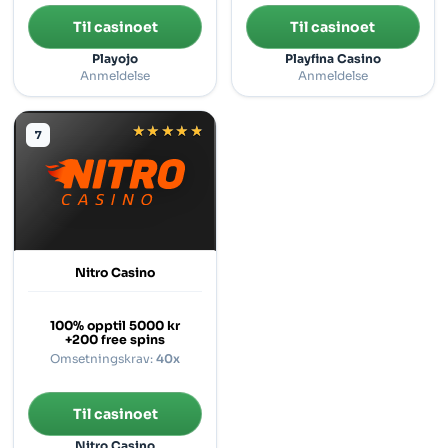
Til casinoet
Til casinoet
Playojo
Playfina Casino
Anmeldelse
Anmeldelse
7
Nitro Casino
100% opptil 5000 kr
+200 free spins
Omsetningskrav:
40x
Til casinoet
Nitro Casino