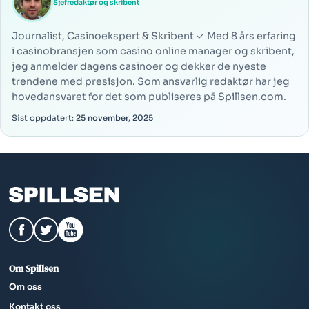
Sjefredaktør og skribent
Journalist, Casinoekspert & Skribent ✓ Med 8 års erfaring
i casinobransjen som casino online manager og skribent,
jeg anmelder dagens casinoer og dekker de nyeste
trendene med presisjon. Som ansvarlig redaktør har jeg
hovedansvaret for det som publiseres på Spillsen.com.
Sist oppdatert:
25 november, 2025
Om Spillsen
Om oss
Kontakt oss