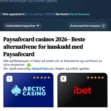
dine betalinger på online casino.
🕐
✍️
Sist oppdatert:
25. november 2025
Skribent:
Olav Erlandsen
Innholdsfortegnelse
Annonseinformasjon
Paysafecard casinos 2026– Beste
alternativene for innskudd med
Paysafecard
Alle spillselskaper vi lister på siden vår er lisensierte og verifisert av
våre eksperter.
18+, Spill ansvarlig,
Hjelpelinjen.no
, Regler og Vilkår gjelder
1
2