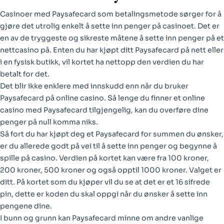
Casinoer med Paysafecard som betalingsmetode sørger for å
gjøre det utrolig enkelt å sette inn penger på casinoet. Det er
en av de tryggeste og sikreste måtene å sette inn penger på et
nettcasino på. Enten du har kjøpt ditt Paysafecard på nett eller
i en fysisk butikk, vil kortet ha nettopp den verdien du har
betalt for det.
Det blir ikke enklere med innskudd enn når du bruker
Paysafecard på online casino. Så lenge du finner et online
casino med Paysafecard tilgjengelig, kan du overføre dine
penger på null komma niks.
Så fort du har kjøpt deg et Paysafecard for summen du ønsker,
er du allerede godt på vei til å sette inn penger og begynne å
spille på casino. Verdien på kortet kan være fra 100 kroner,
200 kroner, 500 kroner og også opptil 1000 kroner. Valget er
ditt. På kortet som du kjøper vil du se at det er et 16 sifrede
pin, dette er koden du skal oppgi når du ønsker å sette inn
pengene dine.
I bunn og grunn kan Paysafecard minne om andre vanlige