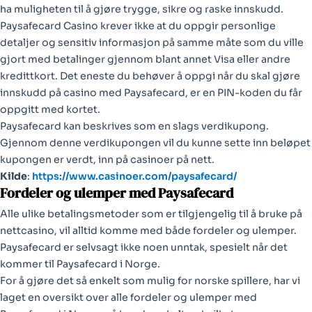
ha muligheten til å gjøre trygge, sikre og raske innskudd.
Paysafecard Casino krever ikke at du oppgir personlige
detaljer og sensitiv informasjon på samme måte som du ville
gjort med betalinger gjennom blant annet Visa eller andre
kredittkort. Det eneste du behøver å oppgi når du skal gjøre
innskudd på casino med Paysafecard, er en PIN-koden du får
oppgitt med kortet.
Paysafecard kan beskrives som en slags verdikupong.
Gjennom denne verdikupongen vil du kunne sette inn beløpet
kupongen er verdt, inn på casinoer på nett.
Kilde
:
https://www.casinoer.com/paysafecard/
Fordeler og ulemper med Paysafecard
Alle ulike betalingsmetoder som er tilgjengelig til å bruke på
nettcasino, vil alltid komme med både fordeler og ulemper.
Paysafecard er selvsagt ikke noen unntak, spesielt når det
kommer til Paysafecard i Norge.
For å gjøre det så enkelt som mulig for norske spillere, har vi
laget en oversikt over alle fordeler og ulemper med