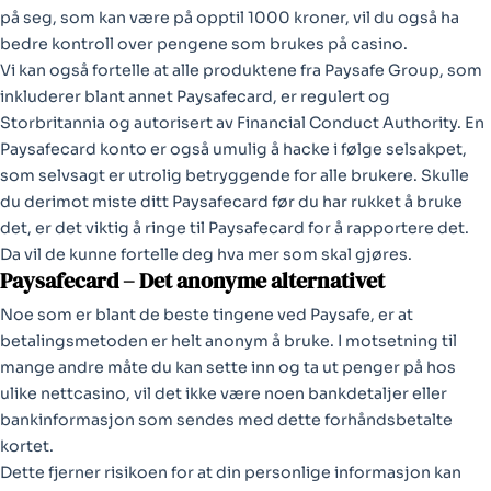
på seg, som kan være på opptil 1000 kroner, vil du også ha
bedre kontroll over pengene som brukes på casino.
Vi kan også fortelle at alle produktene fra Paysafe Group, som
inkluderer blant annet Paysafecard, er regulert og
Storbritannia og autorisert av Financial Conduct Authority. En
Paysafecard konto er også umulig å hacke i følge selsakpet,
som selvsagt er utrolig betryggende for alle brukere. Skulle
du derimot miste ditt Paysafecard før du har rukket å bruke
det, er det viktig å ringe til Paysafecard for å rapportere det.
Da vil de kunne fortelle deg hva mer som skal gjøres.
Paysafecard – Det anonyme alternativet
Noe som er blant de beste tingene ved Paysafe, er at
betalingsmetoden er helt anonym å bruke. I motsetning til
mange andre måte du kan sette inn og ta ut penger på hos
ulike nettcasino, vil det ikke være noen bankdetaljer eller
bankinformasjon som sendes med dette forhåndsbetalte
kortet.
Dette fjerner risikoen for at din personlige informasjon kan