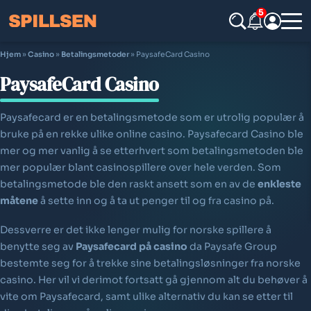
5
Hjem
»
Casino
»
Betalingsmetoder
»
PaysafeCard Casino
PaysafeCard Casino
Paysafecard er en betalingsmetode som er utrolig populær å
bruke på en rekke ulike online casino. Paysafecard Casino ble
mer og mer vanlig å se etterhvert som betalingsmetoden ble
mer populær blant casinospillere over hele verden. Som
betalingsmetode ble den raskt ansett som en av de
enkleste
måtene
å sette inn og å ta ut penger til og fra casino på.
Dessverre er det ikke lenger mulig for norske spillere å
benytte seg av
Paysafecard på casino
da Paysafe Group
bestemte seg for å trekke sine betalingsløsninger fra norske
casino. Her vil vi derimot fortsatt gå gjennom alt du behøver å
vite om Paysafecard, samt ulike alternativ du kan se etter til