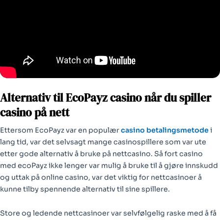
Alternativ til EcoPayz casino når du spiller
casino på nett
Ettersom EcoPayz var en populær
casino betalingsmetode
i
lang tid, var det selvsagt mange casinospillere som var ute
etter gode alternativ å bruke på nettcasino. Så fort casino
med ecoPayz ikke lenger var mulig å bruke til å gjøre innskudd
og uttak på online casino, var det viktig for nettcasinoer å
kunne tilby spennende alternativ til sine spillere.
Store og ledende nettcasinoer var selvfølgelig raske med å få