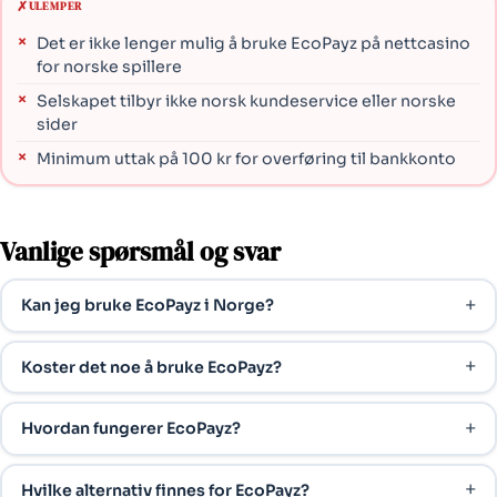
ULEMPER
Det er ikke lenger mulig å bruke EcoPayz på nettcasino
for norske spillere
Selskapet tilbyr ikke norsk kundeservice eller norske
sider
Minimum uttak på 100 kr for overføring til bankkonto
Vanlige spørsmål og svar
Kan jeg bruke EcoPayz i Norge?
Koster det noe å bruke EcoPayz?
Hvordan fungerer EcoPayz?
Hvilke alternativ finnes for EcoPayz?