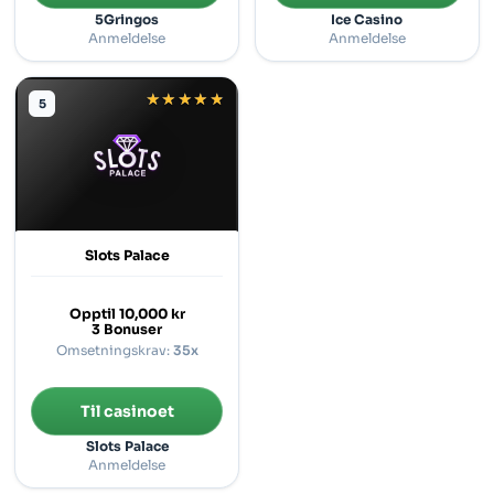
5Gringos
Ice Casino
Anmeldelse
Anmeldelse
5
Slots Palace
Opptil 10,000 kr
3 Bonuser
Omsetningskrav:
35x
Til casinoet
Slots Palace
Anmeldelse