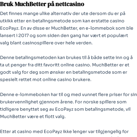
Bruk MuchBetter på nettcasino
Det finnes mange ulike alternativ der ute dersom du er på
utkikk etter en betalingsmetode som kan erstatte casino
EcoPayz. En av disse er MuchBetter, en e-lommebok som ble
lansert i 2017 og som siden den gang har vært et populært
valg blant casinospillere over hele verden.
Denne betalingsmetoden kan brukes til å både sette inn og å
ta ut penger fra ditt favoritt online casino. MuchBetter er et
godt valg for deg som ønsker en betalingsmetode som er
spesielt rettet mot online casino brukere.
Denne e-lommeboken har til og med vunnet flere priser for sin
brukervennlighet gjennom årene. For norske spillere som
tidligere benyttet seg av EcoPayz som betalingsmetode, vil
MuchBetter være et flott valg.
Etter at casino med EcoPayz ikke lenger var tilgjengelig for