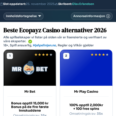
🕐
✍️
Sist oppdatert:
25. november 2025
Skribent:
Olav Erlandsen
Innholdsfortegnelse
Annonseinformasjon
Beste Ecopayz Casino alternativer 2026
Alle spillselskaper vi lister på siden vår er lisensierte og verifisert av
våre eksperter.
18+, Spill ansvarlig,
Hjelpelinjen.no
, Regler og Vilkår gjelder
1
2
Mr Bet
Mr Play Casino
Bonus opptil 15,000 kr
100% opptil 2,000kr
Bonus på de fire første
+ 100 free spins
innskuddene
Omsetningskrav:
35x
Omsetningskrav:
35x