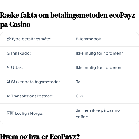
Raske fakta om betalingsmetoden ecoPayz
pa Casino
💳 Type betalingsmåte:
E-lommebok
↘ Innskudd:
Ikke mulig for nordmenn
↖ Uttak:
Ikke mulig for nordmenn
🔐 Sikker betalingsmetode:
Ja
💸 Transaksjonskostnad:
0 kr
Ja, men ikke på casino
🇳🇴 Lovlig i Norge:
online
Hvem og hva er EcoPayz?