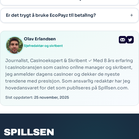
Er det trygt å bruke EcoPayz til betaling?
Olav Erlandsen
Sjefredaktør og skribent
Journalist, Casinoekspert & Skribent ✓ Med 8 års erfaring
i casinobransjen som casino online manager og skribent,
jeg anmelder dagens casinoer og dekker de nyeste
trendene med presisjon. Som ansvarlig redaktør har jeg
hovedansvaret for det som publiseres på Spillsen.com.
Sist oppdatert:
25 november, 2025