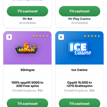
Til casinoet
Til casinoet
Mr Bet
Mr Play Casino
Anmeldelse
Anmeldelse
3
4
5Gringos
Ice Casino
100% opptill 5000 kr
Opptil 15.000 kr
200 Free spins
+270 Gratisspinn
Omsetningskrav:
35x
Omsetningskrav:
35x
Til casinoet
Til casinoet