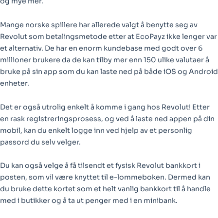
og mye mer.
Mange norske spillere har allerede valgt å benytte seg av
Revolut som betalingsmetode etter at EcoPayz ikke lenger var
et alternativ. De har en enorm kundebase med godt over 6
millioner brukere da de kan tilby mer enn 150 ulike valutaer å
bruke på sin app som du kan laste ned på både iOS og Android
enheter.
Det er også utrolig enkelt å komme i gang hos Revolut! Etter
en rask registreringsprosess, og ved å laste ned appen på din
mobil, kan du enkelt logge inn ved hjelp av et personlig
passord du selv velger.
Du kan også velge å få tilsendt et fysisk Revolut bankkort i
posten, som vil være knyttet til e-lommeboken. Dermed kan
du bruke dette kortet som et helt vanlig bankkort til å handle
med i butikker og å ta ut penger med i en minibank.