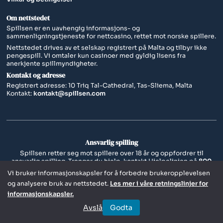
Om nettstedet
Spillsen er en uavhengig informasjons- og
sammenligningstjeneste for nettcasino, rettet mot norske spillere.
Nettstedet drives av et selskap registrert på Malta og tilbyr ikke
pengespill. Vi omtaler kun casinoer med gyldig lisens fra
anerkjente spillmyndigheter.
Kontakt og adresse
Registrert adresse: 10 Triq Tal-Cathedral, Tas-Sliema, Malta
Kontakt:
kontakt@spillsen.com
Ansvarlig spilling
Spillsen retter seg mot spillere over 18 år og oppfordrer til
ansvarlig spilling. Trenger du hjelp, kontakt Hjelpelinjen på
800
800 40
.
Vi bruker informasjonskapsler for å forbedre brukeropplevelsen
og analysere bruk av nettstedet.
Les mer i våre retningslinjer for
informasjonskapsler.
Avslå
Godta
Informasjonskapselinnstillinger