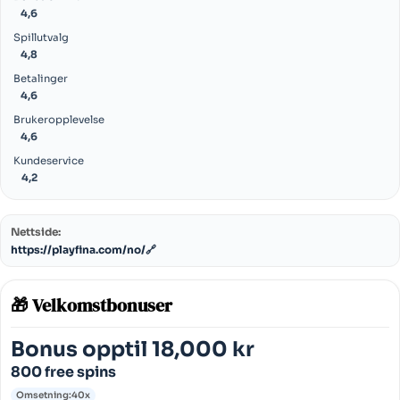
4,6
Spillutvalg
4,8
Betalinger
4,6
Brukeropplevelse
4,6
Kundeservice
4,2
Nettside:
https://playfina.com/no/
🔗
🎁 Velkomstbonuser
Bonus opptil 18,000 kr
800 free spins
Omsetning:
40x