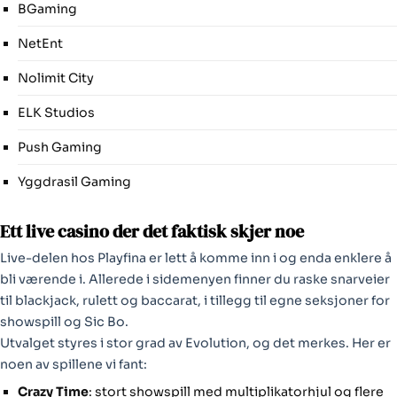
BGaming
NetEnt
Nolimit City
ELK Studios
Push Gaming
Yggdrasil Gaming
Ett live casino der det faktisk skjer noe
Live-delen hos Playfina er lett å komme inn i og enda enklere å
bli værende i. Allerede i sidemenyen finner du raske snarveier
til blackjack, rulett og baccarat, i tillegg til egne seksjoner for
showspill og Sic Bo.
Utvalget styres i stor grad av Evolution, og det merkes. Her er
noen av spillene vi fant:
Crazy Time
: stort showspill med multiplikatorhjul og flere