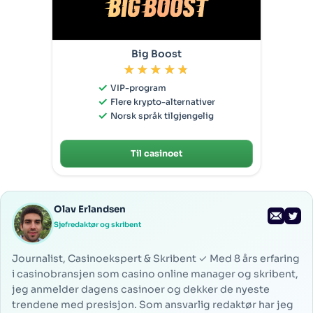
Big Boost
VIP-program
Flere krypto-alternativer
Norsk språk tilgjengelig
Til casinoet
Olav Erlandsen
Sjefredaktør og skribent
Journalist, Casinoekspert & Skribent ✓ Med 8 års erfaring
i casinobransjen som casino online manager og skribent,
jeg anmelder dagens casinoer og dekker de nyeste
trendene med presisjon. Som ansvarlig redaktør har jeg