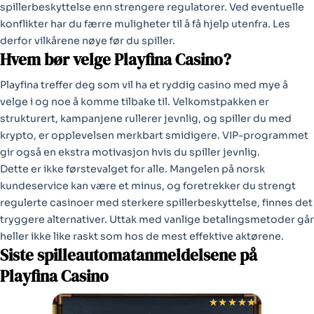
spillerbeskyttelse enn strengere regulatorer. Ved eventuelle
konflikter har du færre muligheter til å få hjelp utenfra. Les
derfor vilkårene nøye før du spiller.
Hvem bør velge Playfina Casino?
Playfina treffer deg som vil ha et ryddig casino med mye å
velge i og noe å komme tilbake til. Velkomstpakken er
strukturert, kampanjene rullerer jevnlig, og spiller du med
krypto, er opplevelsen merkbart smidigere. VIP-programmet
gir også en ekstra motivasjon hvis du spiller jevnlig.
Dette er ikke førstevalget for alle. Mangelen på norsk
kundeservice kan være et minus, og foretrekker du strengt
regulerte casinoer med sterkere spillerbeskyttelse, finnes det
tryggere alternativer. Uttak med vanlige betalingsmetoder går
heller ikke like raskt som hos de mest effektive aktørene.
Siste spilleautomatanmeldelsene på
Playfina Casino