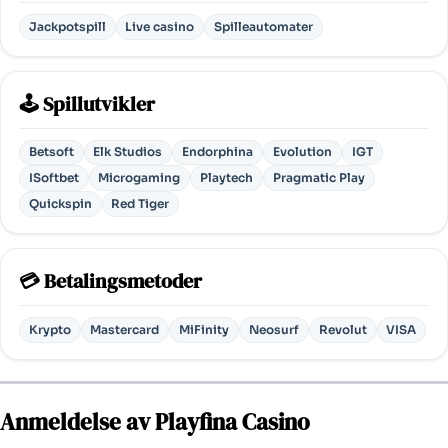
Jackpotspill
Live casino
Spilleautomater
🕹️ Spillutvikler
Betsoft
Elk Studios
Endorphina
Evolution
IGT
ISoftbet
Microgaming
Playtech
Pragmatic Play
Quickspin
Red Tiger
💳 Betalingsmetoder
Krypto
Mastercard
MiFinity
Neosurf
Revolut
VISA
Anmeldelse av Playfina Casino