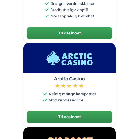
Design i verdensklasse
Bredt utvalg av spill
Norskspråklig live chat
Til casinoet
Arctic Casino
Veldig mange kampanjer
God kundeservice
Til casinoet