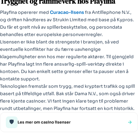
Trygghet og rammeverk hos Playfina
Playfina opererer med
Curacao-lisens
fra Antillephone N.V.,
og driften håndteres av Strukin Limited med base på Kypros.
Du får et greit nivå av spillerbeskyttelse, og persondata
behandles etter europeiske personvernregler.
Lisensen er ikke blant de strengeste i bransjen, så ved
eventuelle konflikter har du færre uavhengige
klagemuligheter enn hos mer regulerte aktører. Til gjengjeld
har Playfina lagt inn flere ansvarlig-spill-verktøy direkte i
kontoen. Du kan enkelt sette grenser eller ta pauser uten å
kontakte support.
Teknologien fremstår som trygg, med kryptert trafikk og spill
basert på tilfeldige utfall. Bak står Dama N.V., som også driver
flere kjente casinoer. Vi fant ingen klare tegn til problemer
rundt utbetalinger, men Playfina har fortsatt en kort historikk.
🛡️
→
Les mer om casino lisenser