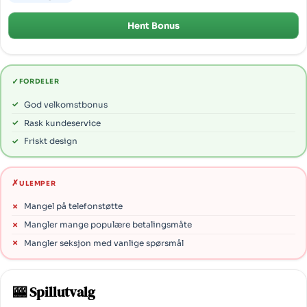
Hent Bonus
FORDELER
God velkomstbonus
Rask kundeservice
Friskt design
ULEMPER
Mangel på telefonstøtte
Mangler mange populære betalingsmåte
Mangler seksjon med vanlige spørsmål
🎰 Spillutvalg