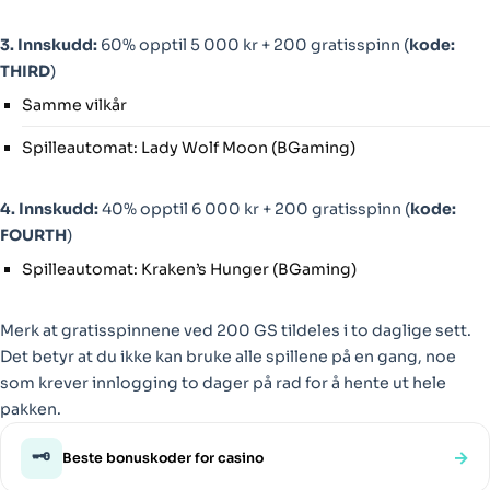
3. Innskudd:
60% opptil 5 000 kr + 200 gratisspinn (
kode:
THIRD
)
Samme vilkår
Spilleautomat: Lady Wolf Moon (BGaming)
4. Innskudd:
40% opptil 6 000 kr + 200 gratisspinn (
kode:
FOURTH
)
Spilleautomat: Kraken’s Hunger (BGaming)
Merk at gratisspinnene ved 200 GS tildeles i to daglige sett.
Det betyr at du ikke kan bruke alle spillene på en gang, noe
som krever innlogging to dager på rad for å hente ut hele
pakken.
🗝️
→
Beste bonuskoder for casino