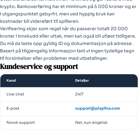
krypto. Bankoverføring har et minimum på 5 000 kroner og er
i utgangspunktet gebyrfri, men ved hyppig bruk kan
kostnader bli videreført til spilleren.
Verifisering skjer som regel når du passerer totalt 20 000
kroner i innskudd eller uttak, men kan også bli utløst tidligere.
Du må da laste opp gyldig ID og dokumentasjon på adresse.
Basert på tilgjengelig informasjon fant vi ingen tydelige tegn
til forsinkelser eller problemer med utbetalinger.
Kundeservice og support
Kanal
Detaljer
Live chat
24/7
E-post
support@playfina.com
Norsk support
Nei, kun engelsk