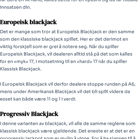
innsatsen din.
Europeisk blackjack
Det er mange som tror at Europeisk Blackjack er den samme
som den klassiske blackjack spillet. Her er det derimot en
viktig forskjell som er grei å notere seg. Når du spiller
Europeisk Blackjack, vil dealeren alltid stå på det som kalles
for en «myk» 17, i motsetning til en «hard» 17 når du spiller
Klassisk Blackjack.
I Europeisk Blackjack vil derfor dealere stoppe runden på A6,
mens under Amerikansk Blackjack vil det bli spilt videre da
esset kan både være 11 og 1 i verdi.
Progressiv Blackjack
I denne varianten av blackjack, vil alle de samme reglene som
klassisk blackjack være gjeldende. Det eneste er at det er en
progressiv jackpot som er mulig å vinne. For å ha sjansen til å