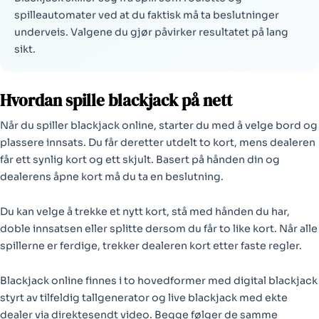
spilleautomater ved at du faktisk må ta beslutninger
underveis. Valgene du gjør påvirker resultatet på lang
sikt.
Hvordan spille blackjack på nett
Når du spiller blackjack online, starter du med å velge bord og
plassere innsats. Du får deretter utdelt to kort, mens dealeren
får ett synlig kort og ett skjult. Basert på hånden din og
dealerens åpne kort må du ta en beslutning.
Du kan velge å trekke et nytt kort, stå med hånden du har,
doble innsatsen eller splitte dersom du får to like kort. Når alle
spillerne er ferdige, trekker dealeren kort etter faste regler.
Blackjack online finnes i to hovedformer med digital blackjack
styrt av tilfeldig tallgenerator og live blackjack med ekte
dealer via direktesendt video. Begge følger de samme