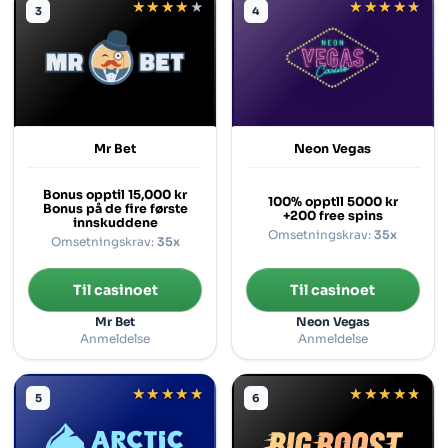
3
4
Mr Bet
Neon Vegas
Bonus opptil 15,000 kr
100% opptll 5000 kr
Bonus på de fire første
+200 free spins
innskuddene
Omsetningskrav:
35x
Omsetningskrav:
35x
Til casinoet
Til casinoet
Mr Bet
Neon Vegas
Anmeldelse
Anmeldelse
5
6