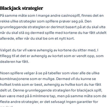
Blackjack strategier
På samme måte som i mange andre casinospill, finnes det en
rekke ulike strategier som spillere prøver seg på. Den
grunnleggende strategien er derimot basert på at du skal vite
når du skal stå og dermed spille med kortene du har fått utdelt
allerede, eller når du skal be om et nytt kort.
Valget du tar vil være avhengig av kortene du sitter med, i
tillegg til at det er avhengig av kortet som er vendt opp, som
dealeren har fått.
Noen spillere velger å se på tabeller som viser alle de ulike
kombinasjonene som er mulige. Dermed vil du kunne se
hvilket trekk som er best, avhengig av hvilke kort du har fått
delt ut. Denne grunnleggende strategien for blackjack spill,
kan være med på å minimere tap, men på samme måte som de
fleste andre strategier, er det selvsagt ingen garantier for