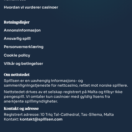
Hvordan vi vurderer casinoer
Retningslinjer
Annonsinformasjon
Ansvarlig spill
Personvernerklæring
Cookie policy
Vilkår og betingelser​
Om nettstedet
Spillsen er en uavhengig informasjons- og
sammenligningstjeneste for nettcasino, rettet mot norske spillere.
Nettstedet drives av et selskap registrert på Malta og tilbyr ikke
pengespill. Vi omtaler kun casinoer med gyldig lisens fra
anerkjente spillmyndigheter.
Kontakt og adresse
Registrert adresse: 10 Triq Tal-Cathedral, Tas-Sliema, Malta
Kontakt:
kontakt@spillsen.com