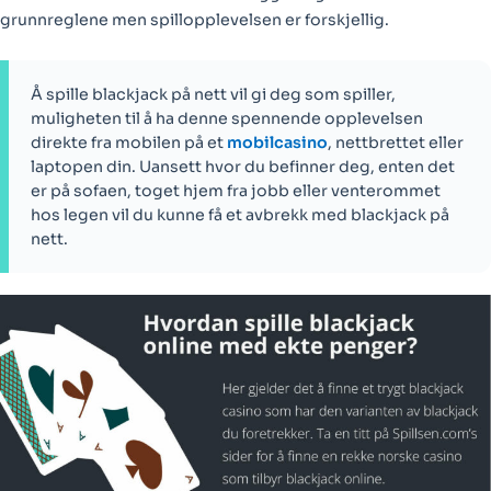
grunnreglene men spillopplevelsen er forskjellig.
Å spille blackjack på nett vil gi deg som spiller,
muligheten til å ha denne spennende opplevelsen
direkte fra mobilen på et
mobilcasino
, nettbrettet eller
laptopen din. Uansett hvor du befinner deg, enten det
er på sofaen, toget hjem fra jobb eller venterommet
hos legen vil du kunne få et avbrekk med blackjack på
nett.