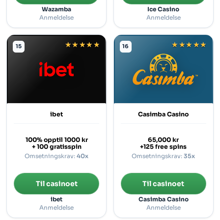
Wazamba
Ice Casino
Anmeldelse
Anmeldelse
15
16
ibet
Casimba Casino
100% opptil 1000 kr
65,000 kr
+ 100 gratisspin
+125 free spins
Omsetningskrav:
40x
Omsetningskrav:
35x
Til casinoet
Til casinoet
ibet
Casimba Casino
Anmeldelse
Anmeldelse