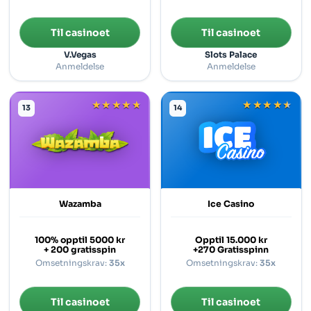
Til casinoet
Til casinoet
V.Vegas
Slots Palace
Anmeldelse
Anmeldelse
13
14
Wazamba
Ice Casino
100% opptil 5000 kr
Opptil 15.000 kr
+ 200 gratisspin
+270 Gratisspinn
Omsetningskrav:
35x
Omsetningskrav:
35x
Til casinoet
Til casinoet