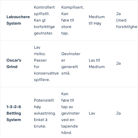
Kontrollert
Komplisert.
spillstil.
Kan
Ja
Labouchere
Medium
Kan gi
føre til
(med
System
til Høy
kortsiktige
store
forsiktighe
gevinster.
tap.
Lav
risiko.
Gevinster
Oscar’s
Passer
er
Lav til
Ja
Grind
for
generelt
Medium
konservative
små.
spillere.
Kan
Potensielt
føre til
1-3-2-6
høy
tap av
Betting
avkastning.
gevinster
Lav
Ja
System
Enkel å
ved en
bruke.
tapende
hånd.