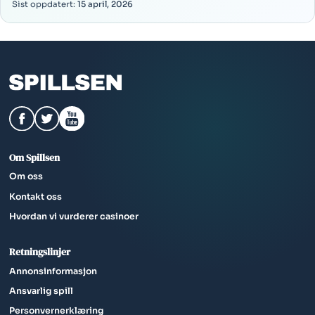
Sist oppdatert:
15 april, 2026
Om Spillsen
Om oss
Kontakt oss
Hvordan vi vurderer casinoer
Retningslinjer
Annonsinformasjon
Ansvarlig spill
Personvernerklæring