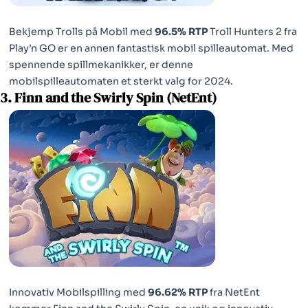
Bekjemp Trolls på Mobil med
96.5% RTP
Troll Hunters 2 fra
Play’n GO er en annen fantastisk mobil spilleautomat. Med
spennende spillmekanikker, er denne
mobilspilleautomaten et sterkt valg for 2024.
3.
Finn and the Swirly Spin
(NetEnt)
Innovativ Mobilspilling med
96.62% RTP
fra NetEnt