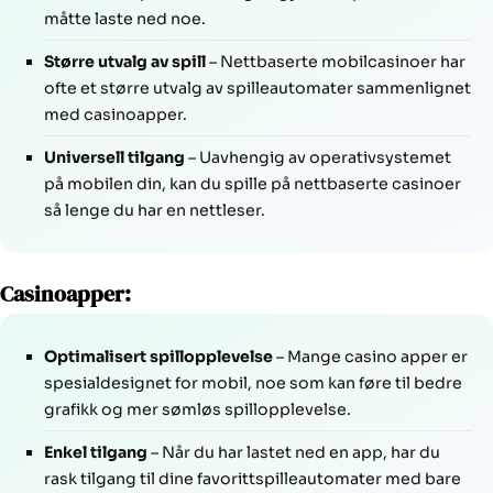
måtte laste ned noe.
Større utvalg av spill
– Nettbaserte mobilcasinoer har
ofte et større utvalg av spilleautomater sammenlignet
med casinoapper.
Universell tilgang
– Uavhengig av operativsystemet
på mobilen din, kan du spille på nettbaserte casinoer
så lenge du har en nettleser.
Casinoapper:
Optimalisert spillopplevelse
– Mange casino apper er
spesialdesignet for mobil, noe som kan føre til bedre
grafikk og mer sømløs spillopplevelse.
Enkel tilgang
– Når du har lastet ned en app, har du
rask tilgang til dine favorittspilleautomater med bare