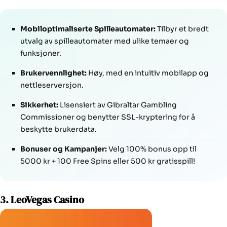
Mobiloptimaliserte Spilleautomater:
Tilbyr et bredt
utvalg av spilleautomater med ulike temaer og
funksjoner.
Brukervennlighet:
Høy, med en intuitiv mobilapp og
nettleserversjon.
Sikkerhet:
Lisensiert av Gibraltar Gambling
Commissioner og benytter SSL-kryptering for å
beskytte brukerdata.
Bonuser og Kampanjer:
Velg 100% bonus opp til
5000 kr + 100 Free Spins eller 500 kr gratisspill!
3. LeoVegas Casino