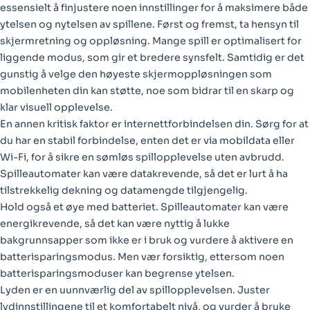
essensielt å finjustere noen innstillinger for å maksimere både
ytelsen og nytelsen av spillene. Først og fremst, ta hensyn til
skjermretning og oppløsning. Mange spill er optimalisert for
liggende modus, som gir et bredere synsfelt. Samtidig er det
gunstig å velge den høyeste skjermoppløsningen som
mobilenheten din kan støtte, noe som bidrar til en skarp og
klar visuell opplevelse.
En annen kritisk faktor er internettforbindelsen din. Sørg for at
du har en stabil forbindelse, enten det er via mobildata eller
Wi-Fi, for å sikre en sømløs spillopplevelse uten avbrudd.
Spilleautomater kan være datakrevende, så det er lurt å ha
tilstrekkelig dekning og datamengde tilgjengelig.
Hold også et øye med batteriet. Spilleautomater kan være
energikrevende, så det kan være nyttig å lukke
bakgrunnsapper som ikke er i bruk og vurdere å aktivere en
batterisparingsmodus. Men vær forsiktig, ettersom noen
batterisparingsmoduser kan begrense ytelsen.
Lyden er en uunnværlig del av spillopplevelsen. Juster
lydinnstillingene til et komfortabelt nivå, og vurder å bruke