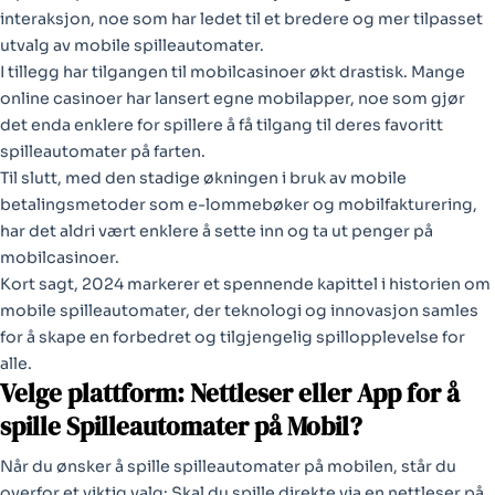
interaksjon, noe som har ledet til et bredere og mer tilpasset
utvalg av mobile spilleautomater.
I tillegg har tilgangen til mobilcasinoer økt drastisk. Mange
online casinoer har lansert egne mobilapper, noe som gjør
det enda enklere for spillere å få tilgang til deres favoritt
spilleautomater på farten.
Til slutt, med den stadige økningen i bruk av mobile
betalingsmetoder som e-lommebøker og mobilfakturering,
har det aldri vært enklere å sette inn og ta ut penger på
mobilcasinoer.
Kort sagt, 2024 markerer et spennende kapittel i historien om
mobile spilleautomater, der teknologi og innovasjon samles
for å skape en forbedret og tilgjengelig spillopplevelse for
alle.
Velge plattform: Nettleser eller App for å
spille Spilleautomater på Mobil?
Når du ønsker å spille spilleautomater på mobilen, står du
overfor et viktig valg: Skal du spille direkte via en nettleser på