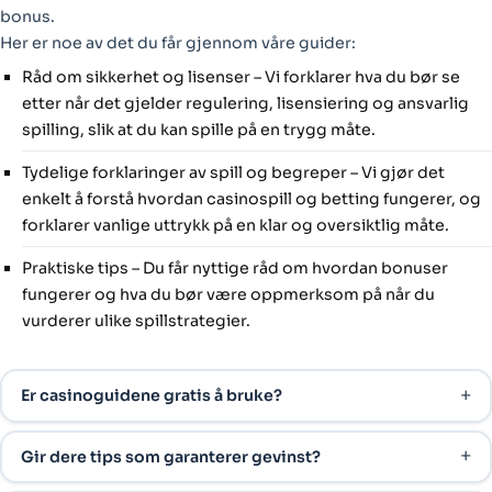
bonus.
Her er noe av det du får gjennom våre guider:
Råd om sikkerhet og lisenser – Vi forklarer hva du bør se
etter når det gjelder regulering, lisensiering og ansvarlig
spilling, slik at du kan spille på en trygg måte.
Tydelige forklaringer av spill og begreper – Vi gjør det
enkelt å forstå hvordan casinospill og betting fungerer, og
forklarer vanlige uttrykk på en klar og oversiktlig måte.
Praktiske tips – Du får nyttige råd om hvordan bonuser
fungerer og hva du bør være oppmerksom på når du
vurderer ulike spillstrategier.
Er casinoguidene gratis å bruke?
Gir dere tips som garanterer gevinst?