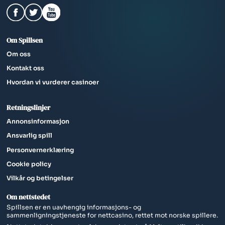
Om Spillsen
Om oss
Kontakt oss
Hvordan vi vurderer casinoer
Retningslinjer
Annonsinformasjon
Ansvarlig spill
Personvernerklæring
Cookie policy
Vilkår og betingelser​
Om nettstedet
Spillsen er en uavhengig informasjons- og
sammenligningstjeneste for nettcasino, rettet mot norske spillere.