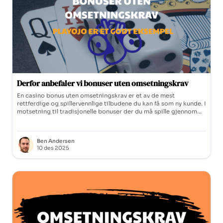
Derfor anbefaler vi bonuser uten omsetningskrav
En casino bonus uten omsetningskrav er et av de mest
rettferdige og spiller­vennlige tilbudene du kan få som ny kunde. I
motsetning til tradisjonelle bonuser der du må spille gjennom…
Ben Andersen
10 des 2025