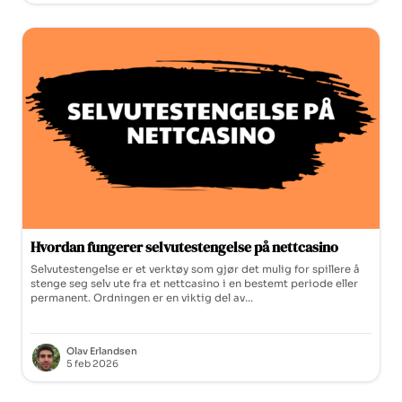
Hvordan fungerer selvutestengelse på nettcasino
Selvutestengelse er et verktøy som gjør det mulig for spillere å
stenge seg selv ute fra et nettcasino i en bestemt periode eller
permanent. Ordningen er en viktig del av…
Olav Erlandsen
5 feb 2026