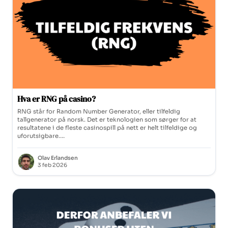
Hva er RNG på casino?
RNG står for Random Number Generator, eller tilfeldig
tallgenerator på norsk. Det er teknologien som sørger for at
resultatene i de fleste casinospill på nett er helt tilfeldige og
uforutsigbare.…
Olav Erlandsen
3 feb 2026