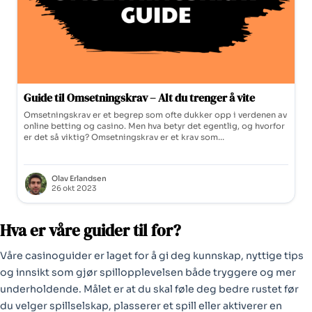
Guide til Omsetningskrav – Alt du trenger å vite
Omsetningskrav er et begrep som ofte dukker opp i verdenen av
online betting og casino. Men hva betyr det egentlig, og hvorfor
er det så viktig? Omsetningskrav er et krav som…
Olav Erlandsen
26 okt 2023
Hva er våre guider til for?
Våre casinoguider er laget for å gi deg kunnskap, nyttige tips
og innsikt som gjør spillopplevelsen både tryggere og mer
underholdende. Målet er at du skal føle deg bedre rustet før
du velger spillselskap, plasserer et spill eller aktiverer en