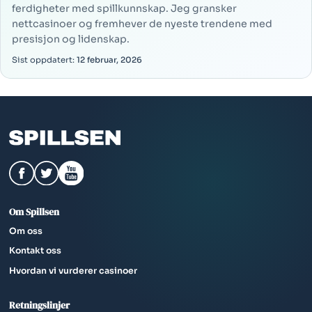
ferdigheter med spillkunnskap. Jeg gransker
nettcasinoer og fremhever de nyeste trendene med
presisjon og lidenskap.
Sist oppdatert:
12 februar, 2026
Om Spillsen
Om oss
Kontakt oss
Hvordan vi vurderer casinoer
Retningslinjer