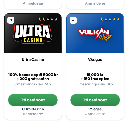
Anmeldelse
Anmeldelse
3
4
Ultra Casino
V.Vegas
100% bonus opptil 5000 kr
15,000 kr
+ 200 gratisspinn
+ 150 free spins
Omsetningskrav:
40x
Omsetningskrav:
38x
Til casinoet
Til casinoet
Ultra Casino
V.Vegas
Anmeldelse
Anmeldelse