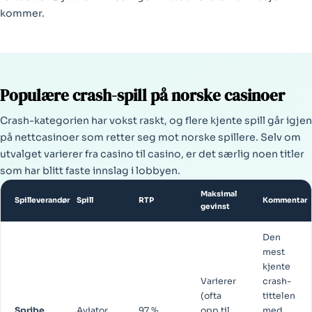
kommer.
Populære crash-spill på norske casinoer
Crash-kategorien har vokst raskt, og flere kjente spill går igjen
på nettcasinoer som retter seg mot norske spillere. Selv om
utvalget varierer fra casino til casino, er det særlig noen titler
som har blitt faste innslag i lobbyen.
Maksimal
Spilleverandør
Spill
RTP
Kommentar
gevinst
Den
mest
kjente
Varierer
crash-
(ofta
tittelen
Spribe
Aviator
97 %
opp til
med