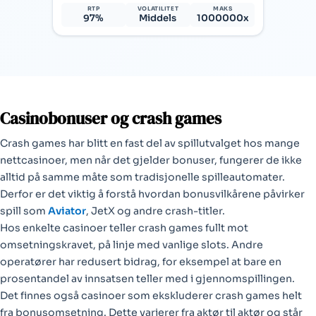
RTP
VOLATILITET
MAKS
97%
Middels
1000000x
Casinobonuser og crash games
Crash games har blitt en fast del av spillutvalget hos mange
nettcasinoer, men når det gjelder bonuser, fungerer de ikke
alltid på samme måte som tradisjonelle spilleautomater.
Derfor er det viktig å forstå hvordan bonusvilkårene påvirker
spill som
Aviator
, JetX og andre crash-titler.
Hos enkelte casinoer teller crash games fullt mot
omsetningskravet, på linje med vanlige slots. Andre
operatører har redusert bidrag, for eksempel at bare en
prosentandel av innsatsen teller med i gjennomspillingen.
Det finnes også casinoer som ekskluderer crash games helt
fra bonusomsetning. Dette varierer fra aktør til aktør og står