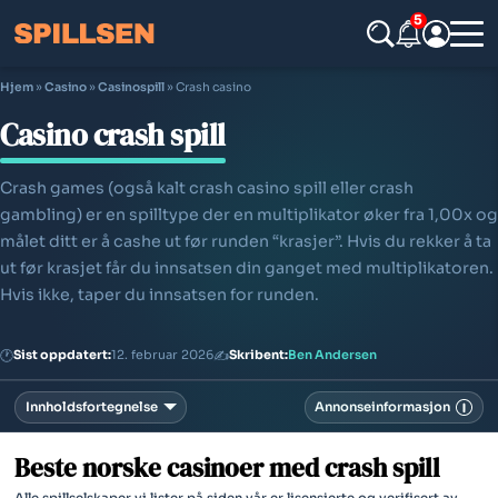
5
Hjem
»
Casino
»
Casinospill
»
Crash casino
Casino crash spill
Crash games (også kalt crash casino spill eller crash
gambling) er en spilltype der en multiplikator øker fra 1,00x og
målet ditt er å cashe ut før runden “krasjer”. Hvis du rekker å ta
ut før krasjet får du innsatsen din ganget med multiplikatoren.
Hvis ikke, taper du innsatsen for runden.
🕐
✍️
Sist oppdatert:
12. februar 2026
Skribent:
Ben Andersen
Innholdsfortegnelse
Annonseinformasjon
Beste norske casinoer med crash spill