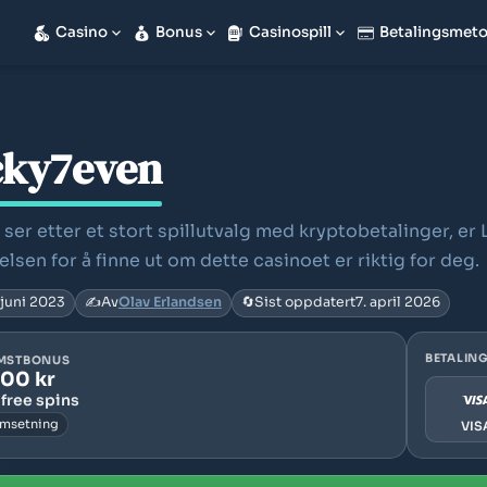
Casino
Bonus
Casinospill
Betalingsmet
cky7even
 ser etter et stort spillutvalg med kryptobetalinger, er
lsen for å finne ut om dette casinoet er riktig for deg.
juni 2023
Av
Olav Erlandsen
Sist oppdatert
7. april 2026
00 kr
free spins
msetning
VIS