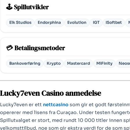
🕹️ Spillutvikler
Elk Studios
Endorphina
Evolution
IGT
ISoftbet
💳 Betalingsmetoder
Bankoverføring
Krypto
Mastercard
MiFinity
Neos
Lucky7even Casino anmedelse
Lucky7even er ett
nettcasino
som gir et godt førsteinnt
opererer med lisens fra Curaçao. Under testen fungerte s
Spillutvalget er stort, med rundt 10 000 titler innen s
velkomsttilbud, noe som gir ekstra verdi for de som spil