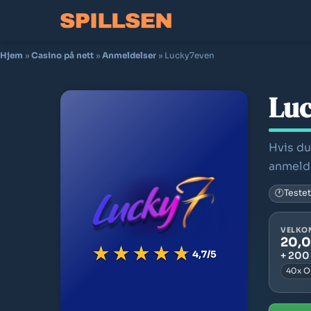
Hjem
»
Casino på nett
»
Anmeldelser
»
Lucky7even
Lu
Hvis du
anmelde
Testet
20,0
4,7/5
+ 200 
40x O