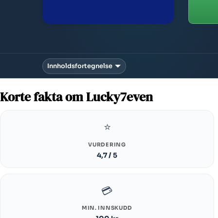
Innholdsfortegnelse
Korte fakta om Lucky7even
⭐
VURDERING
4,7 / 5
💳
MIN. INNSKUDD