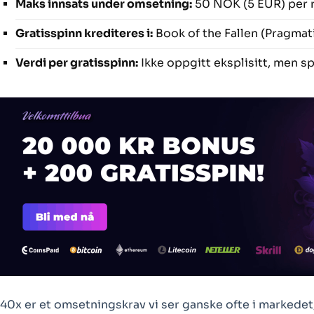
Maks innsats under omsetning:
50 NOK (5 EUR) per 
Gratisspinn krediteres i:
Book of the Fallen (Pragmati
Verdi per gratisspinn:
Ikke oppgitt eksplisitt, men s
40x er et omsetningskrav vi ser ganske ofte i markede