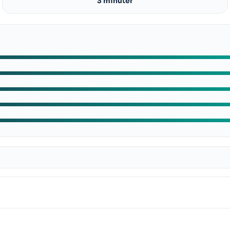
3 minuter