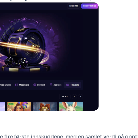
e fire første innskuddene, med en samlet verdi på oppt