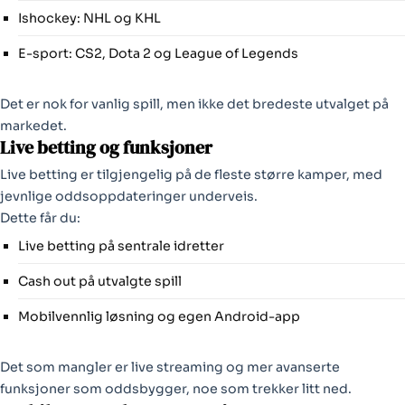
Ishockey: NHL og KHL
E-sport: CS2, Dota 2 og League of Legends
Det er nok for vanlig spill, men ikke det bredeste utvalget på
markedet.
Live betting og funksjoner
Live betting er tilgjengelig på de fleste større kamper, med
jevnlige oddsoppdateringer underveis.
Dette får du:
Live betting på sentrale idretter
Cash out på utvalgte spill
Mobilvennlig løsning og egen Android-app
Det som mangler er live streaming og mer avanserte
funksjoner som oddsbygger, noe som trekker litt ned.