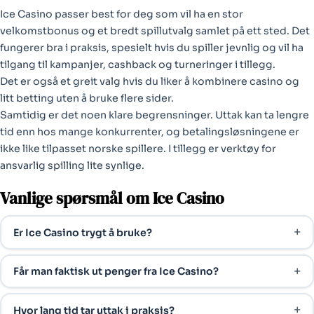
Ice Casino passer best for deg som vil ha en stor
velkomstbonus og et bredt spillutvalg samlet på ett sted. Det
fungerer bra i praksis, spesielt hvis du spiller jevnlig og vil ha
tilgang til kampanjer, cashback og turneringer i tillegg.
Det er også et greit valg hvis du liker å kombinere casino og
litt betting uten å bruke flere sider.
Samtidig er det noen klare begrensninger. Uttak kan ta lengre
tid enn hos mange konkurrenter, og betalingsløsningene er
ikke like tilpasset norske spillere. I tillegg er verktøy for
ansvarlig spilling lite synlige.
Vanlige spørsmål om Ice Casino
Er Ice Casino trygt å bruke?
Får man faktisk ut penger fra Ice Casino?
Hvor lang tid tar uttak i praksis?