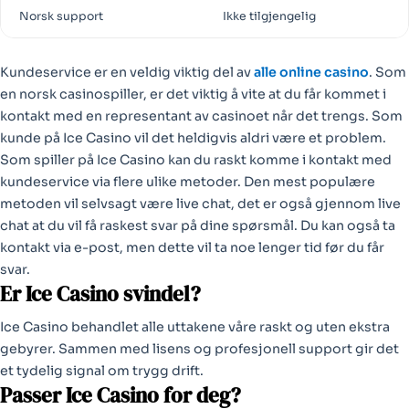
Norsk support
Ikke tilgjengelig
Kundeservice er en veldig viktig del av
alle online casino
. Som
en norsk casinospiller, er det viktig å vite at du får kommet i
kontakt med en representant av casinoet når det trengs. Som
kunde på Ice Casino vil det heldigvis aldri være et problem.
Som spiller på Ice Casino kan du raskt komme i kontakt med
kundeservice via flere ulike metoder. Den mest populære
metoden vil selvsagt være live chat, det er også gjennom live
chat at du vil få raskest svar på dine spørsmål. Du kan også ta
kontakt via e-post, men dette vil ta noe lenger tid før du får
svar.
Er Ice Casino svindel?
Ice Casino behandlet alle uttakene våre raskt og uten ekstra
gebyrer. Sammen med lisens og profesjonell support gir det
et tydelig signal om trygg drift.
Passer Ice Casino for deg?