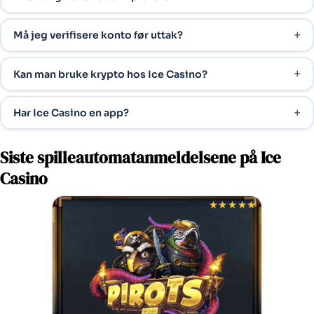
Må jeg verifisere konto før uttak?
Kan man bruke krypto hos Ice Casino?
Har Ice Casino en app?
Siste spilleautomatanmeldelsene på Ice
Casino