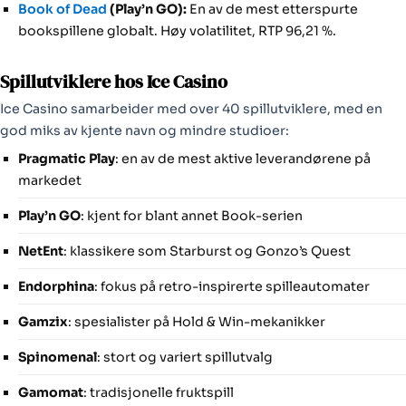
Book of Dead
(Play’n GO):
En av de mest etterspurte
bookspillene globalt. Høy volatilitet, RTP 96,21 %.
Spillutviklere hos Ice Casino
Ice Casino samarbeider med over 40 spillutviklere, med en
god miks av kjente navn og mindre studioer:
Pragmatic Play
: en av de mest aktive leverandørene på
markedet
Play’n GO
: kjent for blant annet Book-serien
NetEnt
: klassikere som Starburst og Gonzo’s Quest
Endorphina
: fokus på retro-inspirerte spilleautomater
Gamzix
: spesialister på Hold & Win-mekanikker
Spinomenal
: stort og variert spillutvalg
Gamomat
: tradisjonelle fruktspill