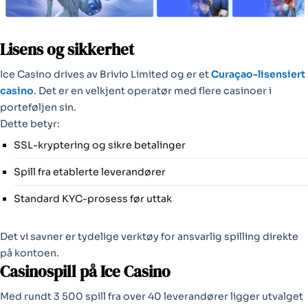
Lisens og sikkerhet
Ice Casino drives av Brivio Limited og er et
Curaçao-lisensiert
casino
. Det er en velkjent operatør med flere casinoer i
porteføljen sin.
Dette betyr:
SSL-kryptering og sikre betalinger
Spill fra etablerte leverandører
Standard KYC-prosess før uttak
Det vi savner er tydelige verktøy for ansvarlig spilling direkte
på kontoen.
Casinospill på Ice Casino
Med rundt 3 500 spill fra over 40 leverandører ligger utvalget