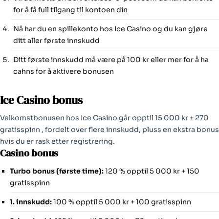
for å få full tilgang til kontoen din
Nå har du en spillekonto hos Ice Casino og du kan gjøre
ditt aller første innskudd
Ditt første innskudd må være på 100 kr eller mer for å ha
cahns for å aktivere bonusen
Ice Casino bonus
Velkomstbonusen hos Ice Casino går opptil 15 000 kr + 270
gratisspinn , fordelt over flere innskudd, pluss en ekstra bonus
hvis du er rask etter registrering.
Casino bonus
Turbo bonus (første time):
120 % opptil 5 000 kr + 150
gratisspinn
1. innskudd:
100 % opptil 5 000 kr + 100 gratisspinn