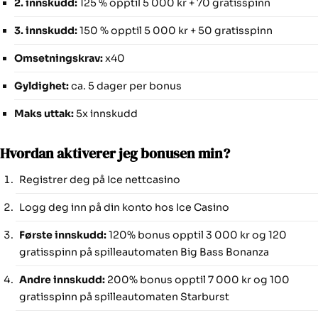
2. innskudd:
125 % opptil 5 000 kr + 70 gratisspinn
3. innskudd:
150 % opptil 5 000 kr + 50 gratisspinn
Omsetningskrav:
x40
Gyldighet:
ca. 5 dager per bonus
Maks uttak:
5x innskudd
Hvordan aktiverer jeg bonusen min?
Registrer deg på Ice nettcasino
Logg deg inn på din konto hos Ice Casino
Første innskudd:
120% bonus opptil 3 000 kr og 120
gratisspinn på spilleautomaten Big Bass Bonanza
Andre innskudd:
200% bonus opptil 7 000 kr og 100
gratisspinn på spilleautomaten Starburst