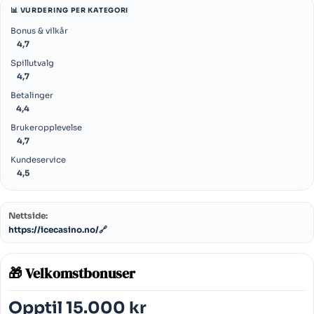
📊 VURDERING PER KATEGORI
Bonus & vilkår
4,7
Spillutvalg
4,7
Betalinger
4,4
Brukeropplevelse
4,7
Kundeservice
4,5
Nettside:
https://icecasino.no/
🔗
🎁 Velkomstbonuser
Opptil 15.000 kr