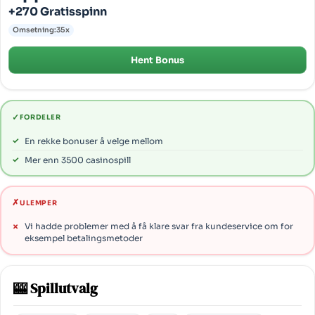
+270 Gratisspinn
Omsetning:
35x
Hent Bonus
FORDELER
En rekke bonuser å velge mellom
Mer enn 3500 casinospill
ULEMPER
Vi hadde problemer med å få klare svar fra kundeservice om for
eksempel betalingsmetoder
🎰 Spillutvalg