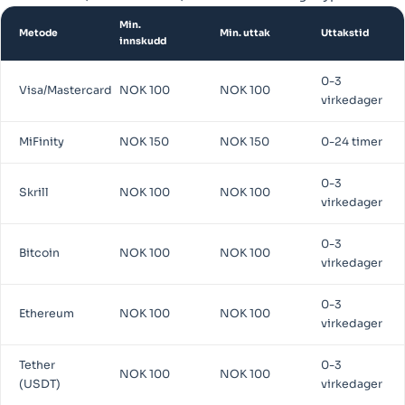
Min.
Metode
Min. uttak
Uttakstid
innskudd
0-3
Visa/Mastercard
NOK 100
NOK 100
virkedager
MiFinity
NOK 150
NOK 150
0-24 timer
0-3
Skrill
NOK 100
NOK 100
virkedager
0-3
Bitcoin
NOK 100
NOK 100
virkedager
0-3
Ethereum
NOK 100
NOK 100
virkedager
Tether
0-3
NOK 100
NOK 100
(USDT)
virkedager