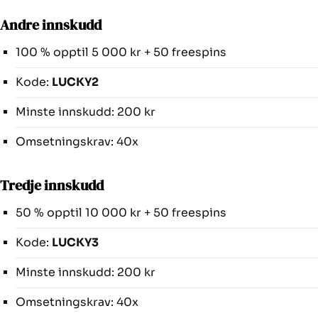
Andre innskudd
100 % opptil 5 000 kr + 50 freespins
Kode:
LUCKY2
Minste innskudd: 200 kr
Omsetningskrav: 40x
Tredje innskudd
50 % opptil 10 000 kr + 50 freespins
Kode:
LUCKY3
Minste innskudd: 200 kr
Omsetningskrav: 40x