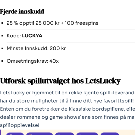
Fjerde innskudd
25 % opptil 25 000 kr + 100 freespins
Kode:
LUCKY4
Minste innskudd: 200 kr
Omsetningskrav: 40x
Utforsk spillutvalget hos LetsLucky
LetsLucky er hjemmet til en rekke kjente spill-lever
har du store muligheter til å finne ditt nye favorittspill!
Enten om du foretrekker de klassiske bordspillene, eller 
dealer rommene og game shows´ene som finnes på marked
spillopplevelse!