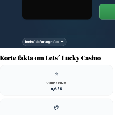
Innholdsfortegnelse
Korte fakta om Lets´ Lucky Casino
⭐
VURDERING
4,6 / 5
💳