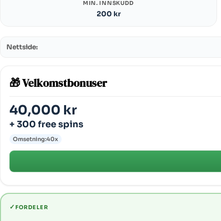
MIN. INNSKUDD
200 kr
Nettside:
🎁 Velkomstbonuser
40,000 kr
+ 300 free spins
Omsetning:
40x
FORDELER