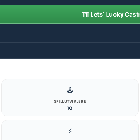
Til Lets´ Lucky Cas
🕹️
SPILLUTVIKLERE
10
⚡