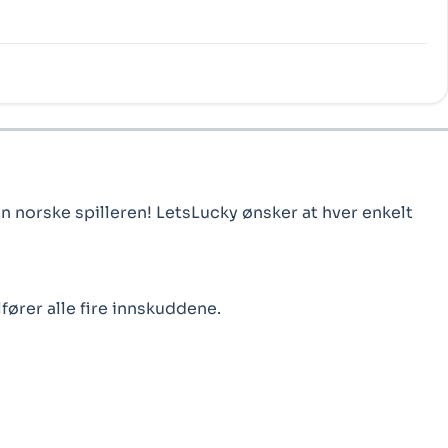
n norske spilleren! LetsLucky ønsker at hver enkelt
fører alle fire innskuddene.