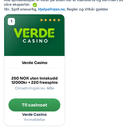
Alle spillselskaper vi lister på siden vår er lisensierte og verifisert av
våre eksperter.
18+, Spill ansvarlig,
Hjelpelinjen.no
, Regler og Vilkår gjelder
1
Verde Casino
250 NOK uten innskudd
12000kr + 220 freespins
Omsetningskrav:
40x
Til casinoet
Verde Casino
Anmeldelse