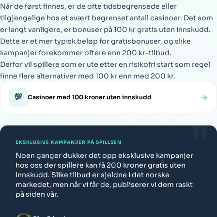
Når de først finnes, er de ofte tidsbegrensede eller
tilgjengelige hos et svært begrenset antall casinoer. Det som
er langt vanligere, er bonuser på 100 kr gratis uten innskudd.
Dette er et mer typisk beløp for gratisbonuser, og slike
kampanjer forekommer oftere enn 200 kr-tilbud.
Derfor vil spillere som er ute etter en risikofri start som regel
finne flere alternativer med 100 kr enn med 200 kr.
💯
→
Casinoer med 100 kroner uten innskudd
EKSKLUSIVE KAMPANJER PÅ SPILLSEN
Noen ganger dukker det opp eksklusive kampanjer
hos oss der spillere kan få 200 kroner gratis uten
innskudd. Slike tilbud er sjeldne i det norske
markedet, men når vi får de, publiserer vi dem raskt
på siden vår.