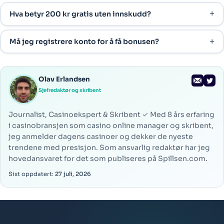
Hva betyr 200 kr gratis uten innskudd?
Må jeg registrere konto for å få bonusen?
Olav Erlandsen
Sjefredaktør og skribent
Journalist, Casinoekspert & Skribent ✓ Med 8 års erfaring
i casinobransjen som casino online manager og skribent,
jeg anmelder dagens casinoer og dekker de nyeste
trendene med presisjon. Som ansvarlig redaktør har jeg
hovedansvaret for det som publiseres på Spillsen.com.
Sist oppdatert:
27 juli, 2026