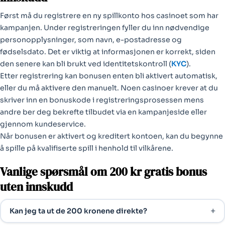
Først må du registrere en ny spillkonto hos casinoet som har
kampanjen. Under registreringen fyller du inn nødvendige
personopplysninger, som navn, e-postadresse og
fødselsdato. Det er viktig at informasjonen er korrekt, siden
den senere kan bli brukt ved identitetskontroll (
KYC
).
Etter registrering kan bonusen enten bli aktivert automatisk,
eller du må aktivere den manuelt. Noen casinoer krever at du
skriver inn en bonuskode i registreringsprosessen mens
andre ber deg bekrefte tilbudet via en kampanjeside eller
gjennom kundeservice.
Når bonusen er aktivert og kreditert kontoen, kan du begynne
å spille på kvalifiserte spill i henhold til vilkårene.
Vanlige spørsmål om 200 kr gratis bonus
uten innskudd
Kan jeg ta ut de 200 kronene direkte?