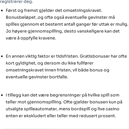
registrerer deg.
Først og fremst gjelder det omsetningskravet.
Bonusbeløpet ,og ofte også eventuelle gevinster må
spilles gjennom et bestemt antall ganger før uttak er mulig.
Jo høyere gjennomspilling, desto vanskeligere kan det
være å oppfylle kravene.
En annen viktig faktor er tidsfristen. Gratisbonuser har ofte
kort gyldighet, og dersom du ikke fullfører
omsetningskravet innen fristen, vil både bonus og
eventuelle gevinster bortfalle.
I tillegg kan det være begrensninger på hvilke spill som
teller mot gjennomspilling. Ofte gjelder bonusen kun på
utvalgte spilleautomater, mens bordspill og live casino
enten er ekskludert eller teller med redusert prosent.